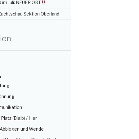
 im Juli: NEUER ORT
 Zuchtschau Sektion Oberland
ien
n
itung
öhnung
munikation
/ Platz (Bleib) / Hier
, Abbiegen und Wende