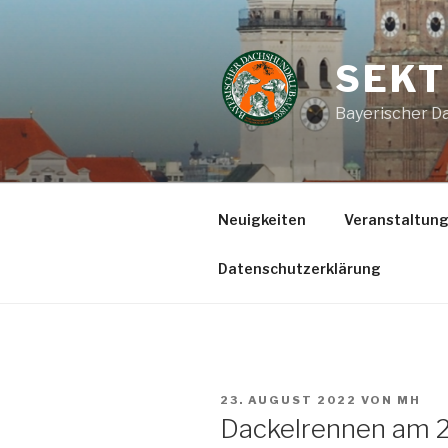
Zum
Inhalt
springen
SEKT
Bayerischer Da
Neuigkeiten
Veranstaltun
Datenschutzerklärung
VERÖFFENTLICHT
23. AUGUST 2022
VON
MH
AM
Dackelrennen am 21