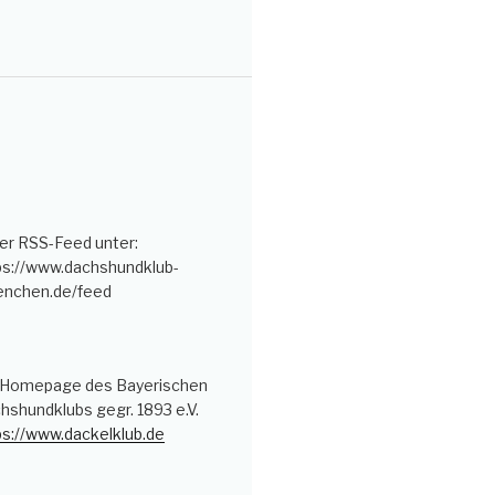
er RSS-Feed unter:
ps://www.dachshundklub-
nchen.de/feed
 Homepage des Bayerischen
hshundklubs gegr. 1893 e.V.
ps://www.dackelklub.de