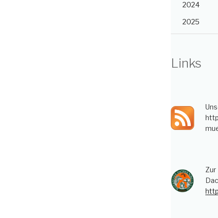
2024
2025
Links
Uns
htt
mue
Zur
Dac
htt