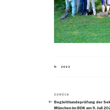
KATEGORIEN
2022
Beitragsnavigation
Vorheriger
ZURÜCK
Beitrag
Begleithundeprüfung der Se
München im BDK am 9. Juli 20