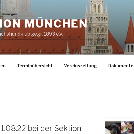
ION MÜNCHEN
chshundklub gegr. 1893 e.V.
gen
Terminübersicht
Vereinszeitung
Dokumente
.08.22 bei der Sektion