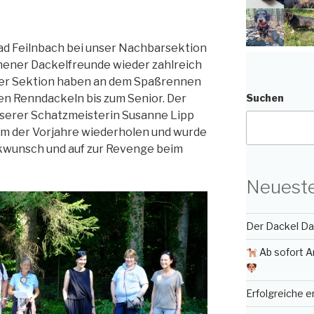
ad Feilnbach bei unser Nachbarsektion
ener Dackelfreunde wieder zahlreich
erer Sektion haben an dem Spaßrennen
n Renndackeln bis zum Senior. Der
Suchen
serer Schatzmeisterin Susanne Lipp
em der Vorjahre wiederholen und wurde
ckwunsch und auf zur Revenge beim
Neueste
Der Dackel Day
Ab sofort A
Erfolgreiche 