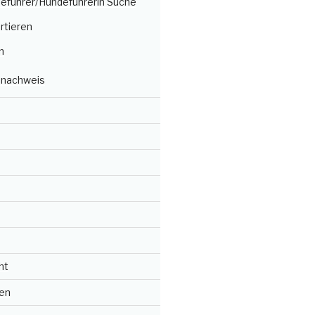
deführer/Hundeführerin Suche
rtieren
n
nachweis
ht
en