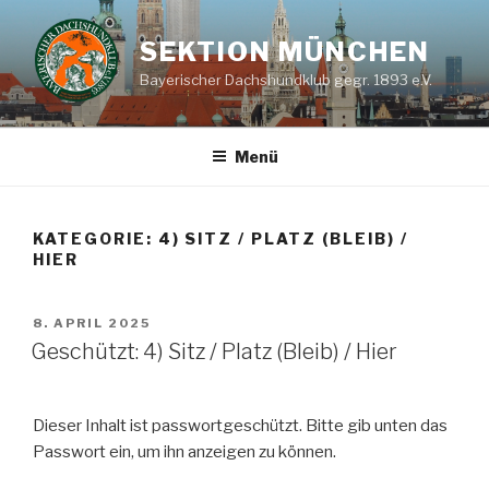
Zum
Inhalt
SEKTION MÜNCHEN
springen
Bayerischer Dachshundklub gegr. 1893 e.V.
Menü
KATEGORIE:
4) SITZ / PLATZ (BLEIB) /
HIER
VERÖFFENTLICHT
8. APRIL 2025
AM
Geschützt: 4) Sitz / Platz (Bleib) / Hier
Dieser Inhalt ist passwortgeschützt. Bitte gib unten das
Passwort ein, um ihn anzeigen zu können.