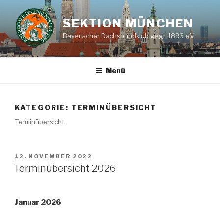
Zum
Inhalt
SEKTION MÜNCHEN
springen
Bayerischer Dachshundklub gegr. 1893 e.V.
Menü
KATEGORIE:
TERMINÜBERSICHT
Terminübersicht
VERÖFFENTLICHT
12. NOVEMBER 2022
AM
Terminübersicht 2026
Januar 2026