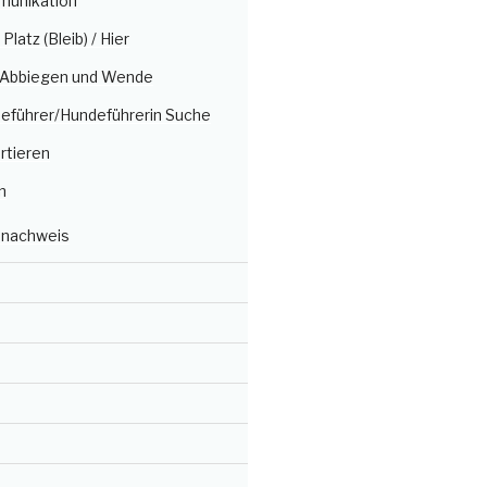
munikation
/ Platz (Bleib) / Hier
, Abbiegen und Wende
deführer/Hundeführerin Suche
rtieren
n
nachweis