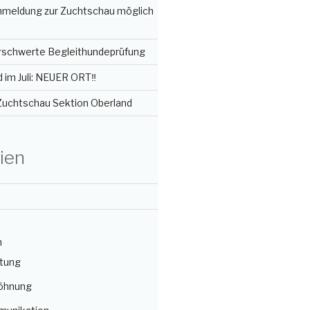
Anmeldung zur Zuchtschau möglich
erschwerte Begleithundeprüfung
im Juli: NEUER ORT‼️
 Zuchtschau Sektion Oberland
ien
n
itung
öhnung