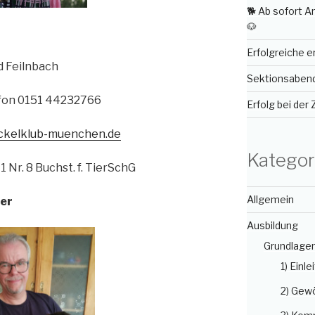
🐕 Ab sofort 
🐶
Erfolgreiche 
d Feilnbach
Sektionsabend 
efon 0151 44232766
Erfolg bei der
kelklub-muenchen.de
Kategor
 1 Nr. 8 Buchst. f. TierSchG
Allgemein
der
Ausbildung
Grundlage
1) Einle
2) Gew