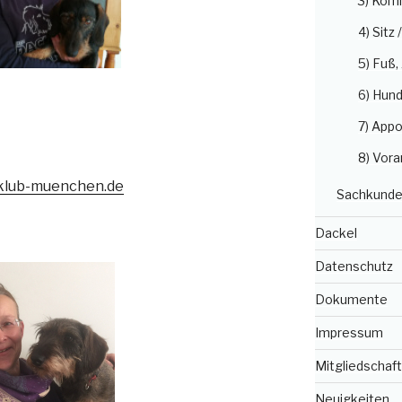
3) Kom
4) Sitz 
5) Fuß
6) Hun
7) Appo
8) Vora
klub-muenchen.de
Sachkunde
Dackel
Datenschutz
Dokumente
Impressum
Mitgliedschaft
Neuigkeiten