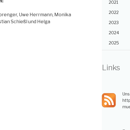
n:
2021
2022
-Sprenger, Uwe Herrmann, Monika
stian Schießl und Helga
2023
2024
2025
Links
Uns
htt
mue