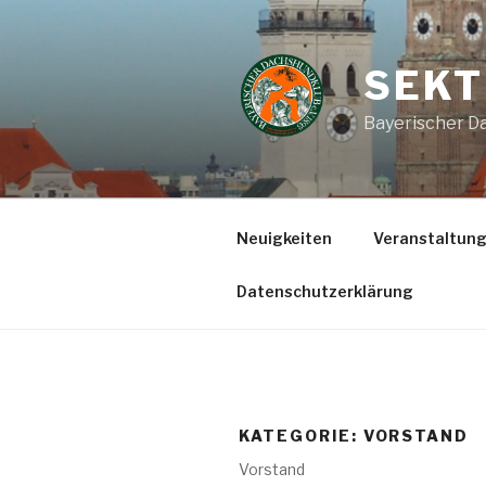
Zum
Inhalt
springen
SEKT
Bayerischer Da
Neuigkeiten
Veranstaltun
Datenschutzerklärung
KATEGORIE:
VORSTAND
Vorstand