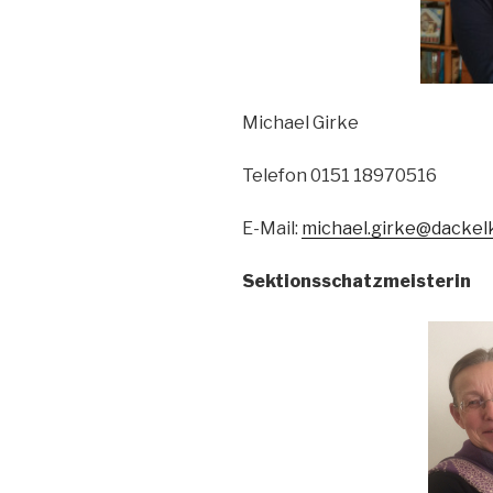
Michael Girke
Telefon 0151 18970516
E-Mail:
michael.girke@dackel
Sektionsschatzmeisterin