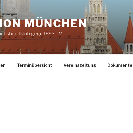
ION MÜNCHEN
chshundklub gegr. 1893 e.V.
gen
Terminübersicht
Vereinszeitung
Dokumente