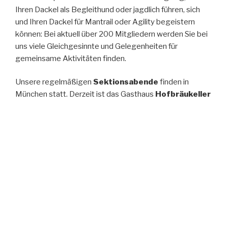
Ihren Dackel als Begleithund oder jagdlich führen, sich
und Ihren Dackel für Mantrail oder Agility begeistern
können: Bei aktuell über 200 Mitgliedern werden Sie bei
uns viele Gleichgesinnte und Gelegenheiten für
gemeinsame Aktivitäten finden.
Unsere regelmäßigen
Sektionsabende
finden in
München statt. Derzeit ist das Gasthaus
Hofbräukeller
am Wiener Platz
, Innere Wiener Straße 19, 81667
München, Telefon 089-4599250, meistens der
Veranstaltungsort.
Unser
Übungsgelände
ist auf dem Schäferhundeplatz
des Schäferhundevereins München-Ost in 82008
Unterhaching, Biberger Straße 92.
Unsere aktuellen Programmhinweise entnehmen Sie
bitte den Rubriken Neuigkeiten und Veranstaltungen,
Rückblicke auf unsere vielfältigen Aktivitäten finden Sie