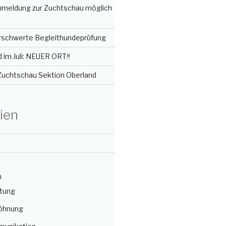
Anmeldung zur Zuchtschau möglich
erschwerte Begleithundeprüfung
im Juli: NEUER ORT‼️
 Zuchtschau Sektion Oberland
ien
n
itung
öhnung