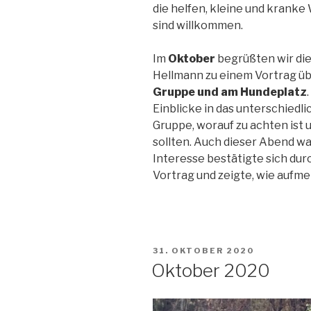
die helfen, kleine und kranke
sind willkommen.
Im
Oktober
begrüßten wir die
Hellmann zu einem Vortrag ü
Gruppe und am Hundeplatz
Einblicke in das unterschiedli
Gruppe, worauf zu achten ist 
sollten. Auch dieser Abend w
Interesse bestätigte sich d
Vortrag und zeigte, wie aufm
VERÖFFENTLICHT
31. OKTOBER 2020
AM
Oktober 2020