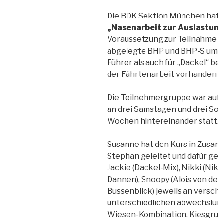
Die BDK Sektion München hat
„Nasenarbeit zur Auslastun
Voraussetzung zur Teilnahme 
abgelegte BHP und BHP-S um z
Führer als auch für „Dackel“ 
der Fährtenarbeit vorhanden 
Die Teilnehmergruppe war auf
an drei Samstagen und drei S
Wochen hintereinander statt
Susanne hat den Kurs in Zus
Stephan geleitet und dafür ge
Jackie (Dackel-Mix), Nikki (Ni
Dannen), Snoopy (Alois von de
Bussenblick) jeweils an versc
unterschiedlichen abwechslu
Wiesen-Kombination, Kiesgrub