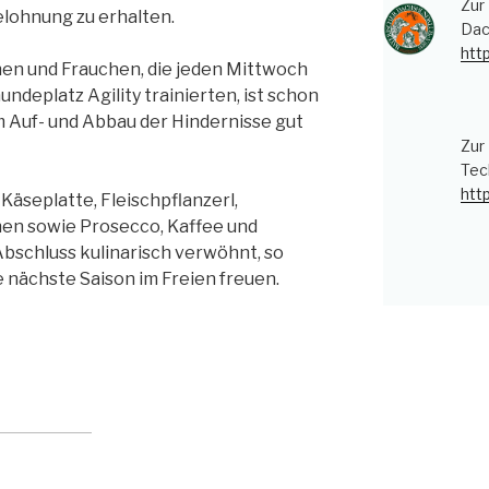
Zur
elohnung zu erhalten.
Dac
htt
hen und Frauchen, die jeden Mittwoch
deplatz Agility trainierten, ist schon
em Auf- und Abbau der Hindernisse gut
Zur
Tec
htt
 Käseplatte, Fleischpflanzerl,
en sowie Prosecco, Kaffee und
Abschluss kulinarisch verwöhnt, so
e nächste Saison im Freien freuen.