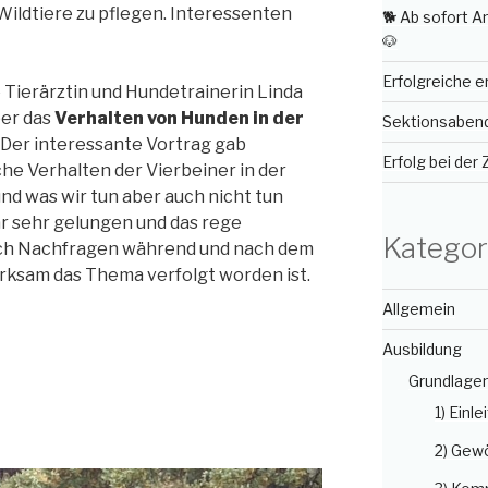
 Wildtiere zu pflegen. Interessenten
🐕 Ab sofort 
🐶
Erfolgreiche 
 Tierärztin und Hundetrainerin Linda
ber das
Verhalten von Hunden in der
Sektionsabend 
. Der interessante Vortrag gab
Erfolg bei der
che Verhalten der Vierbeiner in der
und was wir tun aber auch nicht tun
ar sehr gelungen und das rege
Kategor
urch Nachfragen während und nach dem
erksam das Thema verfolgt worden ist.
Allgemein
Ausbildung
Grundlage
1) Einle
2) Gew