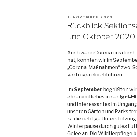
VERÖFFENTLICHT
1. NOVEMBER 2020
AM
Rückblick Sektion
und Oktober 2020
Auch wenn Corona uns durch v
hat, konnten wir im Septembe
„Corona-Maßnahmen“ zwei Se
Vorträgen durchführen.
Im
September
begrüßten wir F
ehrenamtliches in der
Igel-Hi
und Interessantes im Umgang m
unseren Gärten und Parks tref
ist die richtige Unterstützun
Winterpause durch gutes Futte
Gelee an. Die Wildtierpflege