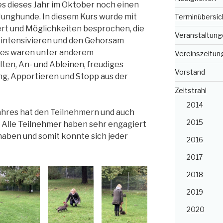
s dieses Jahr im Oktober noch einen
unghunde. In diesem Kurs wurde mit
Terminübersic
ert und Möglichkeiten besprochen, die
Veranstaltung
intensivieren und den Gehorsam
ses waren unter anderem
Vereinszeitun
en, An- und Ableinen, freudiges
Vorstand
, Apportieren und Stopp aus der
Zeitstrahl
2014
ahres hat den Teilnehmern und auch
2015
. Alle Teilnehmer haben sehr engagiert
haben und somit konnte sich jeder
2016
2017
2018
2019
2020