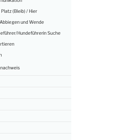
munikation
/ Platz (Bleib) / Hier
, Abbiegen und Wende
deführer/Hundeführerin Suche
rtieren
n
nachweis