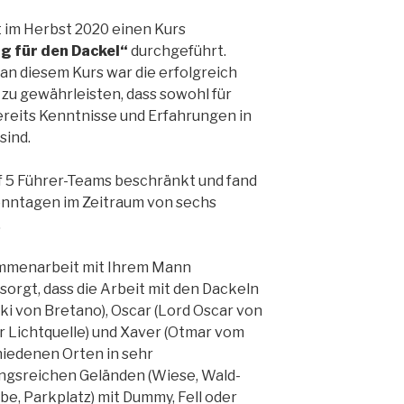
 im Herbst 2020 einen Kurs
g für den Dackel“
durchgeführt.
an diesem Kurs war die erfolgreich
u gewährleisten, dass sowohl für
bereits Kenntnisse und Erfahrungen in
sind.
 5 Führer-Teams beschränkt und fand
onntagen im Zeitraum von sechs
.
ammenarbeit mit Ihrem Mann
sorgt, dass die Arbeit mit den Dackeln
kki von Bretano), Oscar (Lord Oscar von
r Lichtquelle) und Xaver (Otmar vom
hiedenen Orten in sehr
ngsreichen Geländen (Wiese, Wald-
e, Parkplatz) mit Dummy, Fell oder