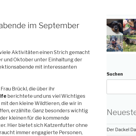
sabende im September
iele Aktivitäten einen Strich gemacht
r und Oktober unter Einhaltung der
ktionsabende mit interessanten
Suchen
rau Brückl, die über ihr
lfe
berichtete und uns viel Wichtiges
it den kleine Wildtieren, die wir in
Neueste
fen, erzählte. Ganz besonders wichtig
g der kleinen für die kommende
r. Hier bietet sich Katzenfutter ohne
Der Dackel Day
 braucht immer engagierte Personen,