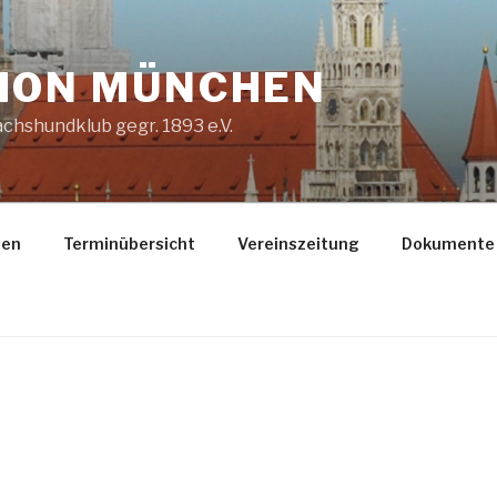
ION MÜNCHEN
chshundklub gegr. 1893 e.V.
gen
Terminübersicht
Vereinszeitung
Dokumente