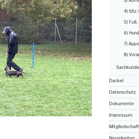
3) Kom
4) Sitz 
5) Fuß
6) Hun
7) Appo
8) Vora
Sachkunde
Dackel
Datenschutz
Dokumente
Impressum
Mitgliedschaft
Neuigkeiten