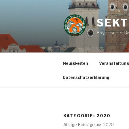
Zum
Inhalt
springen
SEKT
Bayerischer Da
Neuigkeiten
Veranstaltun
Datenschutzerklärung
KATEGORIE:
2020
Ablage Beiträge aus 2020