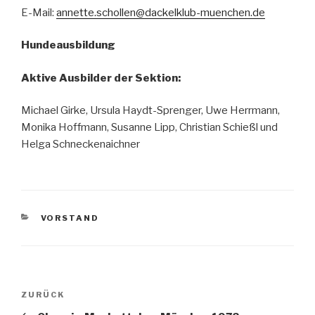
E-Mail:
annette.schollen@dackelklub-muenchen.de
Hundeausbildung
Aktive Ausbilder der Sektion:
Michael Girke, Ursula Haydt-Sprenger, Uwe Herrmann,
Monika Hoffmann, Susanne Lipp, Christian Schießl und
Helga Schneckenaichner
KATEGORIEN
VORSTAND
Beitragsnavigation
Vorheriger
ZURÜCK
Beitrag