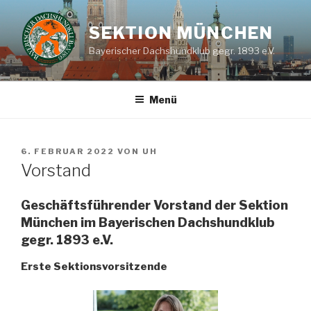
Zum
Inhalt
SEKTION MÜNCHEN
springen
Bayerischer Dachshundklub gegr. 1893 e.V.
Menü
VERÖFFENTLICHT
6. FEBRUAR 2022
VON
UH
AM
Vorstand
Geschäftsführender Vorstand der Sektion
München im Bayerischen Dachshundklub
gegr. 1893 e.V.
Erste Sektionsvorsitzende