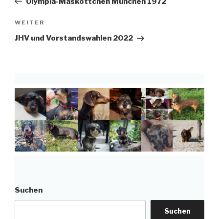
Olympia-Maskottchen München 1972
Nächster
WEITER
Beitrag
JHV und Vorstandswahlen 2022
Suchen
Suchen