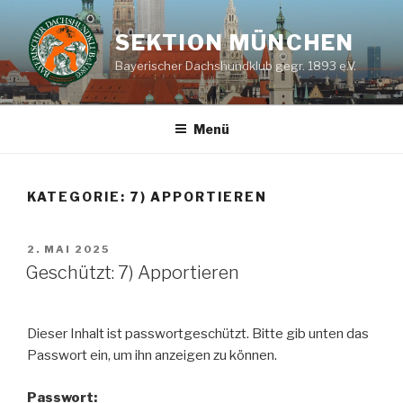
Zum
Inhalt
SEKTION MÜNCHEN
springen
Bayerischer Dachshundklub gegr. 1893 e.V.
Menü
KATEGORIE:
7) APPORTIEREN
VERÖFFENTLICHT
2. MAI 2025
AM
Geschützt: 7) Apportieren
Dieser Inhalt ist passwortgeschützt. Bitte gib unten das
Passwort ein, um ihn anzeigen zu können.
Passwort: