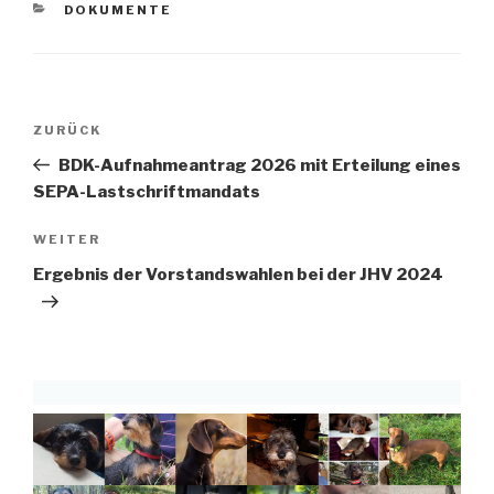
KATEGORIEN
DOKUMENTE
Beitragsnavigation
Vorheriger
ZURÜCK
Beitrag
BDK-Aufnahmeantrag 2026 mit Erteilung eines
SEPA-Lastschriftmandats
Nächster
WEITER
Beitrag
Ergebnis der Vorstandswahlen bei der JHV 2024