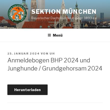
Zum
Inhalt
SEKTION MÜNCHEN
springen
Bayerischer Dachshundklub gegr. 1893 e.V.
Menü
VERÖFFENTLICHT
15. JANUAR 2024
VON
UH
AM
Anmeldebogen BHP 2024 und
Junghunde / Grundgehorsam 2024
Herunterladen