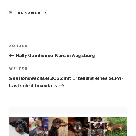
KATEGORIEN
DOKUMENTE
Beitragsnavigation
Vorheriger
ZURÜCK
Beitrag
Rally Obedience-Kurs in Augsburg
Nächster
WEITER
Beitrag
Sektionswechsel 2022 mit Erteilung eines SEPA-
Lastschriftmandats