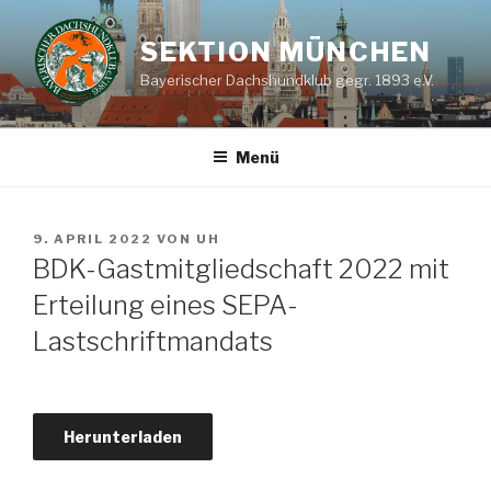
Zum
Inhalt
SEKTION MÜNCHEN
springen
Bayerischer Dachshundklub gegr. 1893 e.V.
Menü
VERÖFFENTLICHT
9. APRIL 2022
VON
UH
AM
BDK-Gastmitgliedschaft 2022 mit
Erteilung eines SEPA-
Lastschriftmandats
Herunterladen