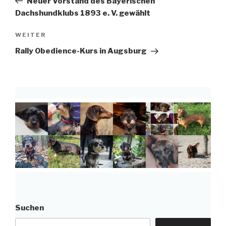
Neuer Vorstand des Bayerischen
Dachshundklubs 1893 e. V. gewählt
Nächster
WEITER
Beitrag
Rally Obedience-Kurs in Augsburg
Suchen