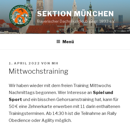
Zum
Inhalt
SEKTION MÜNCHEN
springen
Bayerischer Dachshundklub gegr. 1893 e.V.
Menü
VERÖFFENTLICHT
1. APRIL 2022
VON
MH
AM
Mittwochstraining
Wir haben wieder mit dem freien Training Mittwochs
Nachmittags begonnen. Wer Interesse an
Spiel und
Sport
und ein bisschen Gehorsamstraining hat, kann für
50 € eine Zehnerkarte erwerben mit 11 darin enthaltenen
Trainingsterminen. Ab 14:30 h ist die Teilnahme an Rally
Obedience oder Agility möglich.