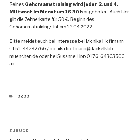
Reines
Gehorsamstraining wird jeden 2. und 4.
Mittwoch im Monat um 16:30 h
angeboten. Auch hier
gilt die Zehnerkarte für 50 €. Beginn des
Gehorsamstrainings ist am 13.04.2022.
Bitte meldet euch bei Interesse bei Monika Hoffmann
0151-44232766 / monika.hoffmann@dackelklub-
muenchen.de oder bei Susanne Lipp 0176-64363506
an.
KATEGORIEN
2022
Beitragsnavigation
Vorheriger
ZURÜCK
Beitrag