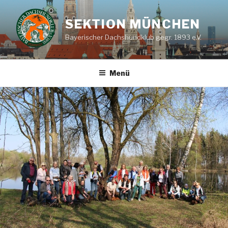
Zum
Inhalt
SEKTION MÜNCHEN
springen
Bayerischer Dachshundklub gegr. 1893 e.V.
Menü