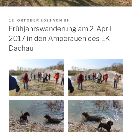
VERÖFFENTLICHT
12. OKTOBER 2021
VON
UH
AM
Frühjahrswanderung am 2. April
2017 in den Amperauen des LK
Dachau