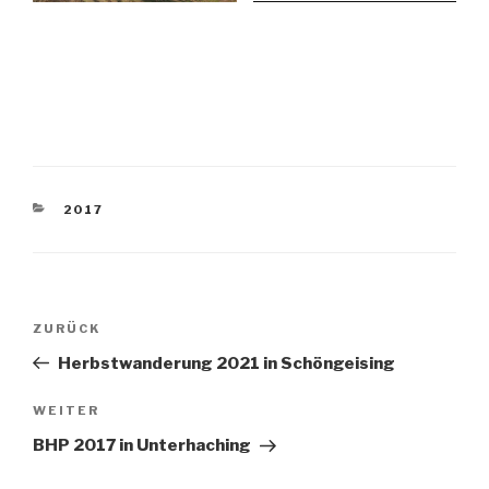
KATEGORIEN
2017
Beitragsnavigation
Vorheriger
ZURÜCK
Beitrag
Herbstwanderung 2021 in Schöngeising
Nächster
WEITER
Beitrag
BHP 2017 in Unterhaching