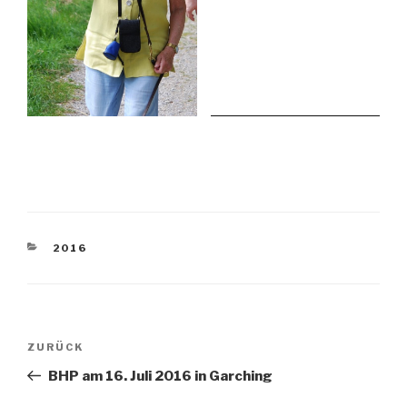
KATEGORIEN
2016
Beitragsnavigation
Vorheriger
ZURÜCK
Beitrag
BHP am 16. Juli 2016 in Garching