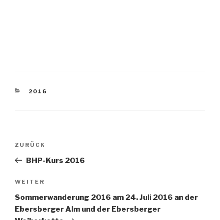
KATEGORIEN
2016
Beitragsnavigation
Vorheriger
ZURÜCK
Beitrag
BHP-Kurs 2016
Nächster
WEITER
Beitrag
Sommerwanderung 2016 am 24. Juli 2016 an der
Ebersberger Alm und der Ebersberger