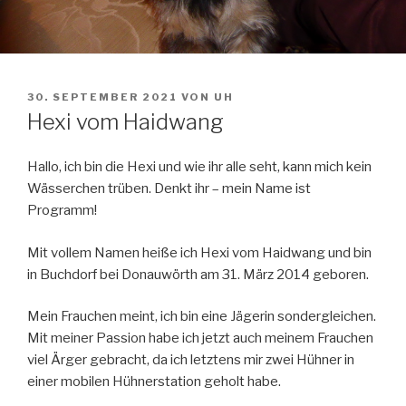
VERÖFFENTLICHT
30. SEPTEMBER 2021
VON
UH
AM
Hexi vom Haidwang
Hallo, ich bin die Hexi und wie ihr alle seht, kann mich kein
Wässerchen trüben. Denkt ihr – mein Name ist
Programm!
Mit vollem Namen heiße ich Hexi vom Haidwang und bin
in Buchdorf bei Donauwörth am 31. März 2014 geboren.
Mein Frauchen meint, ich bin eine Jägerin sondergleichen.
Mit meiner Passion habe ich jetzt auch meinem Frauchen
viel Ärger gebracht, da ich letztens mir zwei Hühner in
einer mobilen Hühnerstation geholt habe.