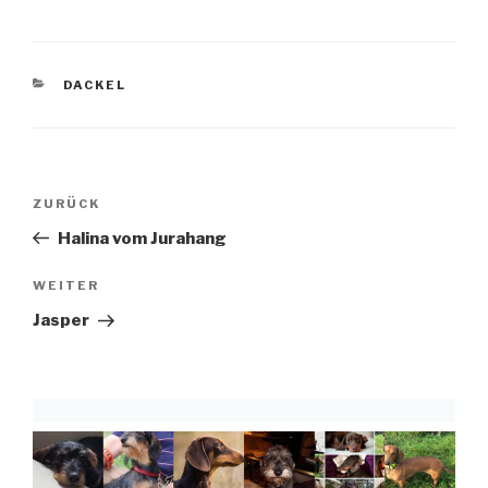
KATEGORIEN
DACKEL
Beitragsnavigation
Vorheriger
ZURÜCK
Beitrag
Halina vom Jurahang
Nächster
WEITER
Beitrag
Jasper