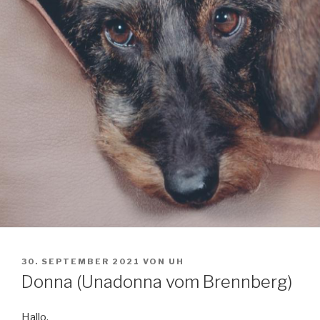
VERÖFFENTLICHT
30. SEPTEMBER 2021
VON
UH
AM
Donna (Unadonna vom Brennberg)
Hallo,