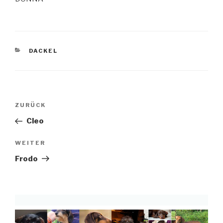
KATEGORIEN
DACKEL
Beitragsnavigation
Vorheriger
ZURÜCK
Beitrag
Cleo
Nächster
WEITER
Beitrag
Frodo