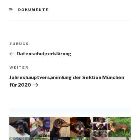
KATEGORIEN
DOKUMENTE
Beitragsnavigation
Vorheriger
ZURÜCK
Beitrag
Datenschutzerklärung
Nächster
WEITER
Beitrag
Jahreshauptversammlung der Sektion München
für 2020