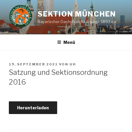
Zum
Inhalt
SEKTION MÜNCHEN
springen
Bayerischer Dachshundklub gegr. 1893 e.V.
Menü
VERÖFFENTLICHT
19. SEPTEMBER 2021
VON
UH
AM
Satzung und Sektionsordnung
2016
Herunterladen