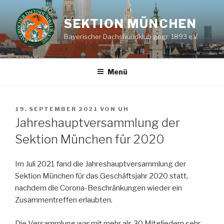
Zum
Inhalt
SEKTION MÜNCHEN
springen
Bayerischer Dachshundklub gegr. 1893 e.V.
Menü
VERÖFFENTLICHT
19. SEPTEMBER 2021
VON
UH
AM
Jahreshauptversammlung der
Sektion München für 2020
Im Juli 2021 fand die Jahreshauptversammlung der
Sektion München für das Geschäftsjahr 2020 statt,
nachdem die Corona-Beschränkungen wieder ein
Zusammentreffen erlaubten.
Die Versammlung war mit mehr als 30 Mitgliedern sehr