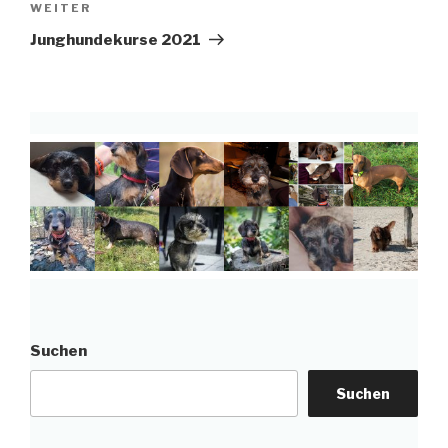
Nächster
WEITER
Beitrag
Junghundekurse 2021
Suchen
Suchen