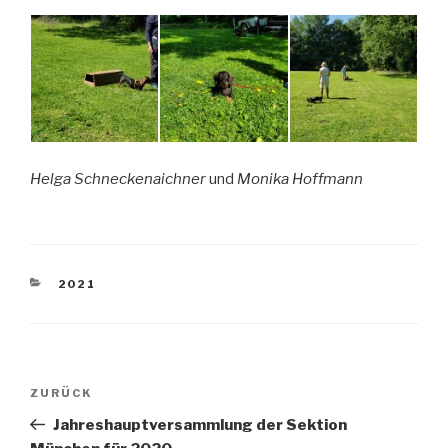
Helga Schneckenaichner
und
Monika Hoffmann
KATEGORIEN
2021
Beitragsnavigation
Vorheriger
ZURÜCK
Beitrag
Jahreshauptversammlung der Sektion