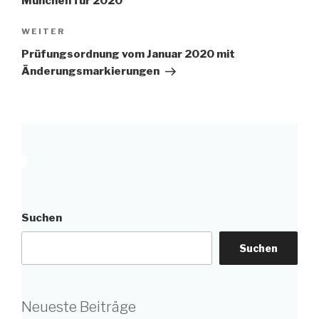
München für 2020
Nächster
WEITER
Beitrag
Prüfungsordnung vom Januar 2020 mit
Änderungsmarkierungen
Suchen
Suchen
Neueste Beiträge