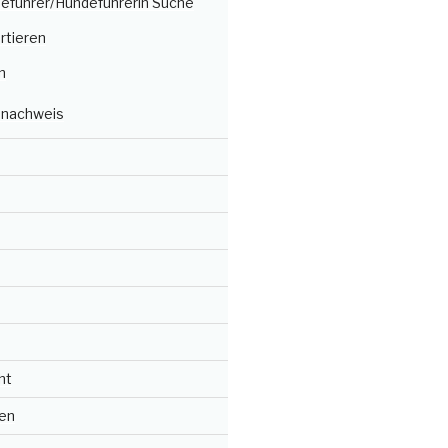
deführer/Hundeführerin Suche
rtieren
n
nachweis
ht
en