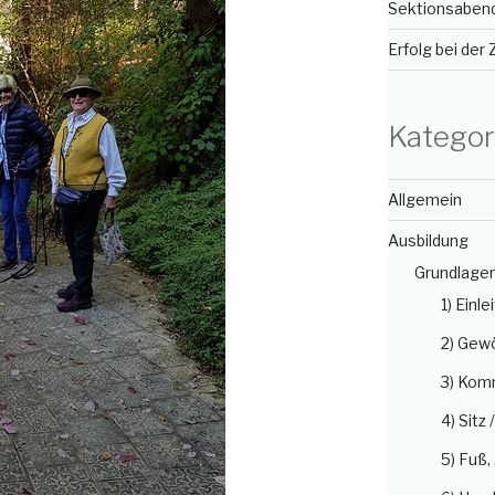
Sektionsabend
Erfolg bei der
Kategor
Allgemein
Ausbildung
Grundlage
1) Einle
2) Gew
3) Kom
4) Sitz 
5) Fuß