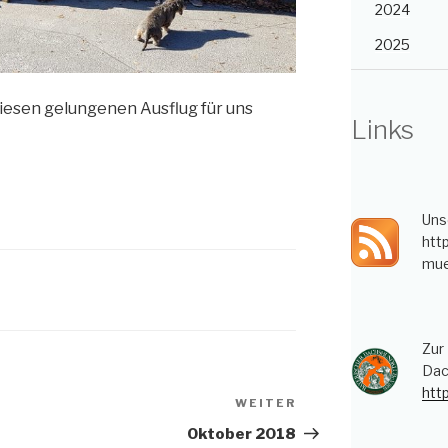
2024
2025
diesen gelungenen Ausflug für uns
Links
Uns
htt
mue
Zur
Dac
htt
WEITER
Nächster
Beitrag
Oktober 2018