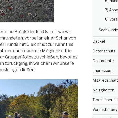
6) Hun
7) Appo
8) Vora
Sachkunde
r eine Brücke in den Ostteil, wo wir
mrundeten, vorbei an einer Schar von
Dackel
rer Hunde mit Gleichmut zur Kenntnis
b uns dann noch die Möglichkeit, in
Datenschutz
ar Gruppenfotos zu schießen, bevor es
Dokumente
n zurückging, in welchem wir unsere
usklingen ließen.
Impressum
Mitgliedschaft
Neuigkeiten
Terminübersic
Veranstaltung