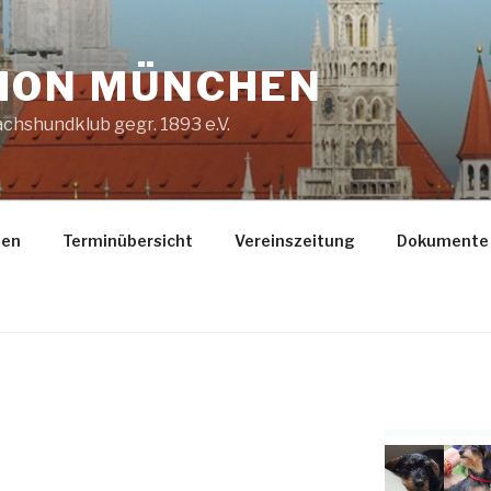
ION MÜNCHEN
chshundklub gegr. 1893 e.V.
gen
Terminübersicht
Vereinszeitung
Dokumente