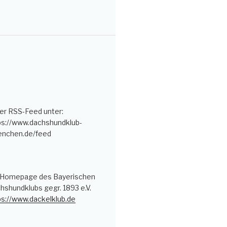
er RSS-Feed unter:
ps://www.dachshundklub-
nchen.de/feed
 Homepage des Bayerischen
hshundklubs gegr. 1893 e.V.
ps://www.dackelklub.de