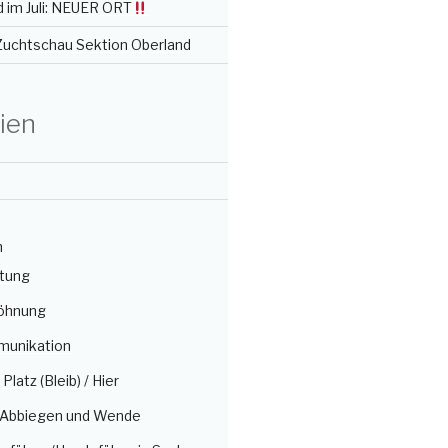
 im Juli: NEUER ORT
 Zuchtschau Sektion Oberland
ien
n
itung
öhnung
munikation
/ Platz (Bleib) / Hier
, Abbiegen und Wende