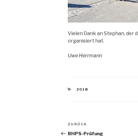
Vielen Dank an Stephan, der 
organisiert hat.
Uwe Herrmann
KATEGORIEN
2018
Beitragsnavigation
Vorheriger
ZURÜCK
Beitrag
BHPS-Prüfung