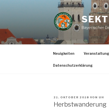
Zum
Inhalt
springen
SEKT
Bayerischer Da
Neuigkeiten
Veranstaltun
Datenschutzerklärung
VERÖFFENTLICHT
21. OKTOBER 2018
VON
UH
AM
Herbstwanderung