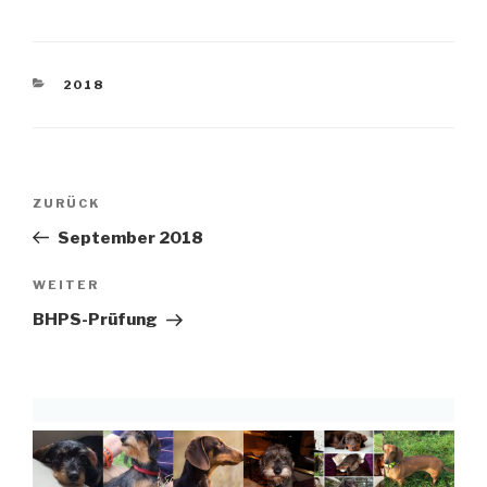
KATEGORIEN
2018
Beitragsnavigation
Vorheriger
ZURÜCK
Beitrag
September 2018
Nächster
WEITER
Beitrag
BHPS-Prüfung