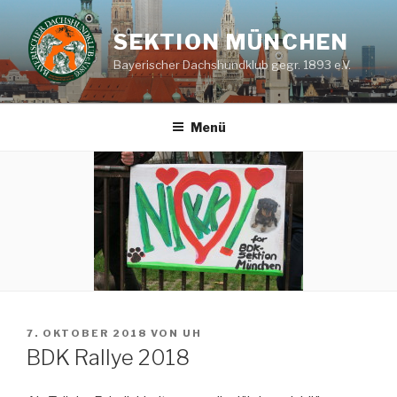
Zum
Inhalt
SEKTION MÜNCHEN
springen
Bayerischer Dachshundklub gegr. 1893 e.V.
Menü
VERÖFFENTLICHT
7. OKTOBER 2018
VON
UH
AM
BDK Rallye 2018