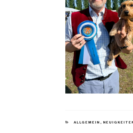
KATEGORIEN
ALLGEMEIN
,
NEUIGKEITE