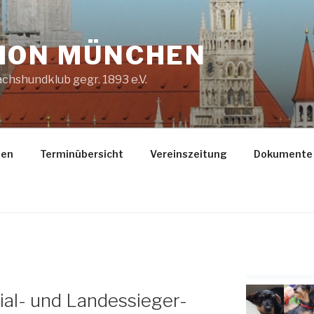
ION MÜNCHEN
chshundklub gegr. 1893 e.V.
gen
Terminübersicht
Vereinszeitung
Dokumente
zial- und Landessieger-