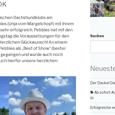
DK
erischen Dachshundklubs am
es (Unja vom Margelchopf) mit ihrem
sehr erfolgreich. Pebbles hat mit den
ngstag die Voraussetzungen für den
Suchen
. Herzlichen Glückwunsch! An einem
Pebbles als „Best of Show“ (bester
g gegangen und wurde auch noch
uch hierfür unsere herzlichen
Neueste
Der Dackel Day
🐕 Ab sofort 
🐶
Erfolgreiche 