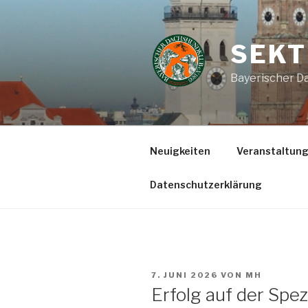
Zum
Inhalt
springen
SEKT
Bayerischer Da
Neuigkeiten
Veranstaltun
Datenschutzerklärung
VERÖFFENTLICHT
7. JUNI 2026
VON
MH
AM
Erfolg auf der Spe