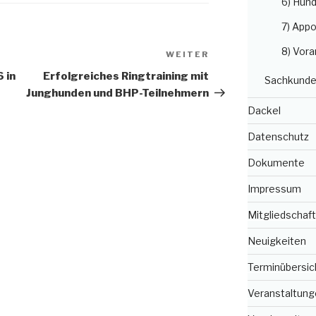
6) Hun
7) Appo
8) Vora
WEITER
Nächster
Beitrag
 in
Erfolgreiches Ringtraining mit
Sachkunde
Junghunden und BHP-Teilnehmern
Dackel
Datenschutz
Dokumente
Impressum
Mitgliedschaft
Neuigkeiten
Terminübersic
Veranstaltung