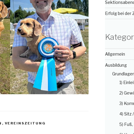
Sektionsabend 
Erfolg bei der
Kategor
Allgemein
Ausbildung
Grundlage
1) Einle
2) Gew
3) Kom
4) Sitz 
N
,
VEREINSZEITUNG
5) Fuß