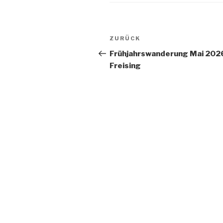
Beitragsnavigation
Vorheriger
ZURÜCK
Beitrag
Frühjahrswanderung Mai 2026
Freising