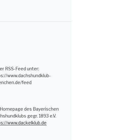
er RSS-Feed unter:
ps://www.dachshundklub-
nchen.de/feed
 Homepage des Bayerischen
hshundklubs gegr. 1893 e.V.
ps://www.dackelklub.de