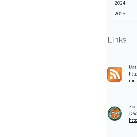
2024
2025
Links
Uns
htt
mue
Zur
Dac
htt