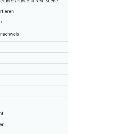
deführer/Hundeführerin Suche
rtieren
n
nachweis
ht
en