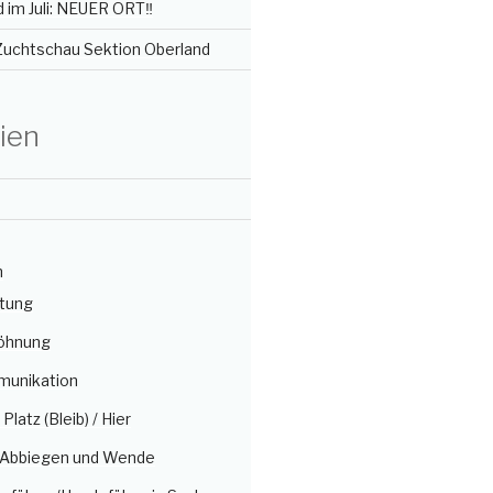
im Juli: NEUER ORT‼️
 Zuchtschau Sektion Oberland
ien
n
itung
öhnung
munikation
/ Platz (Bleib) / Hier
, Abbiegen und Wende