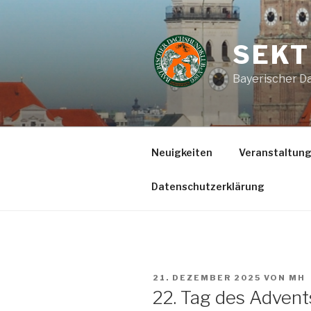
Zum
Inhalt
springen
SEKT
Bayerischer Da
Neuigkeiten
Veranstaltun
Datenschutzerklärung
VERÖFFENTLICHT
21. DEZEMBER 2025
VON
MH
AM
22. Tag des Adven