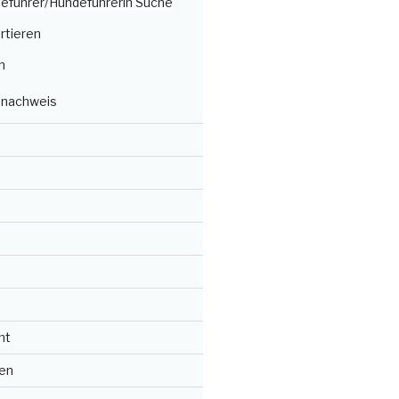
deführer/Hundeführerin Suche
rtieren
n
nachweis
ht
en