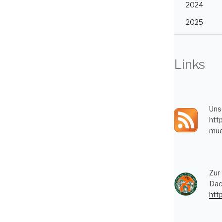
2024
2025
Links
Uns
htt
mue
Zur
Dac
htt