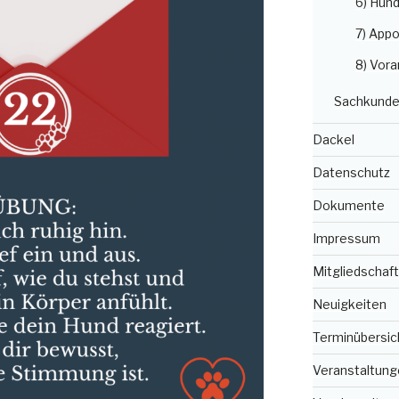
6) Hun
7) Appo
8) Vora
Sachkunde
Dackel
Datenschutz
Dokumente
Impressum
Mitgliedschaft
Neuigkeiten
Terminübersic
Veranstaltung