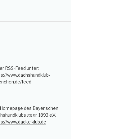
er RSS-Feed unter:
ps://www.dachshundklub-
nchen.de/feed
 Homepage des Bayerischen
hshundklubs gegr. 1893 e.V.
ps://www.dackelklub.de