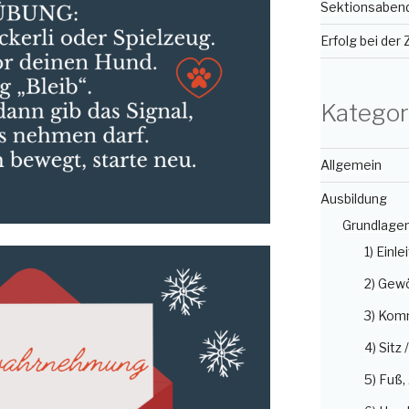
Sektionsabend
Erfolg bei der
Kategor
Allgemein
Ausbildung
Grundlage
1) Einle
2) Gew
3) Kom
4) Sitz 
5) Fuß