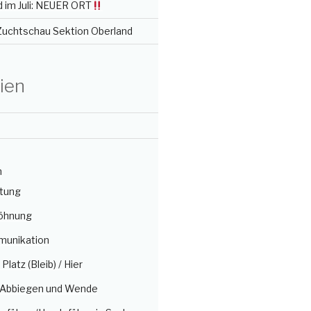
 im Juli: NEUER ORT
 Zuchtschau Sektion Oberland
ien
n
itung
öhnung
munikation
/ Platz (Bleib) / Hier
, Abbiegen und Wende