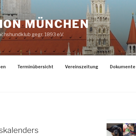
ION MÜNCHEN
chshundklub gegr. 1893 e.V.
gen
Terminübersicht
Vereinszeitung
Dokumente
tskalenders