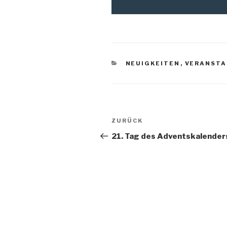
KATEGORIEN
NEUIGKEITEN
,
VERANST
Beitragsnavigation
Vorheriger
ZURÜCK
Beitrag
21. Tag des Adventskalender