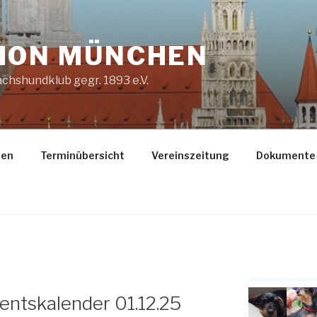
ION MÜNCHEN
chshundklub gegr. 1893 e.V.
gen
Terminübersicht
Vereinszeitung
Dokumente
entskalender 01.12.25