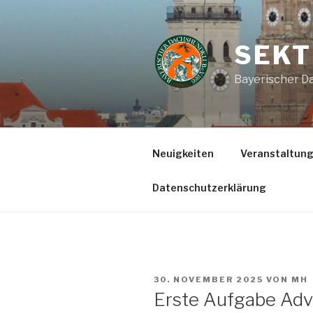
Zum
Inhalt
springen
SEKT
Bayerischer Da
Neuigkeiten
Veranstaltun
Datenschutzerklärung
VERÖFFENTLICHT
30. NOVEMBER 2025
VON
MH
AM
Erste Aufgabe Adv