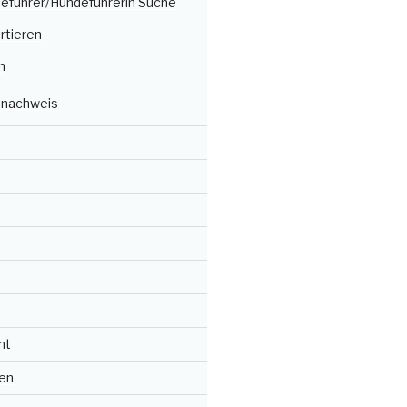
deführer/Hundeführerin Suche
rtieren
n
nachweis
ht
en