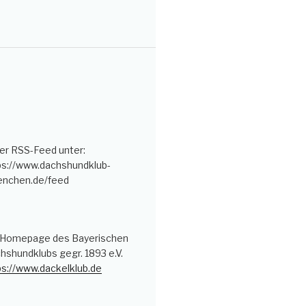
er RSS-Feed unter:
ps://www.dachshundklub-
nchen.de/feed
 Homepage des Bayerischen
hshundklubs gegr. 1893 e.V.
ps://www.dackelklub.de