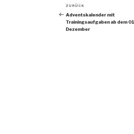
Beitragsnavigation
Vorheriger
ZURÜCK
Beitrag
Adventskalender mit
Trainingsaufgaben ab dem 01
Dezember