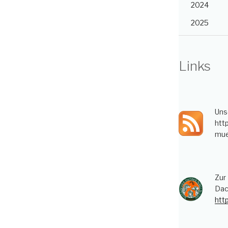
2024
2025
Links
Uns
htt
mue
Zur
Dac
htt