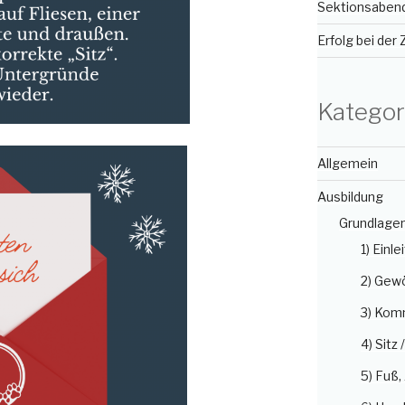
Sektionsabend
Erfolg bei der
Kategor
Allgemein
Ausbildung
Grundlage
1) Einle
2) Gew
3) Kom
4) Sitz 
5) Fuß