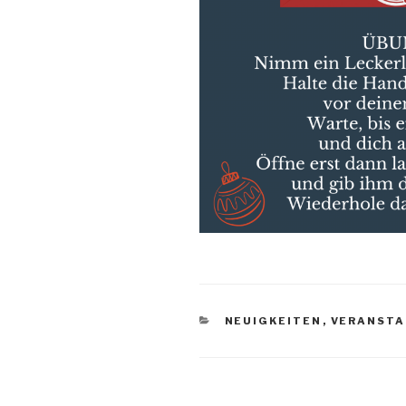
KATEGORIEN
NEUIGKEITEN
,
VERANST