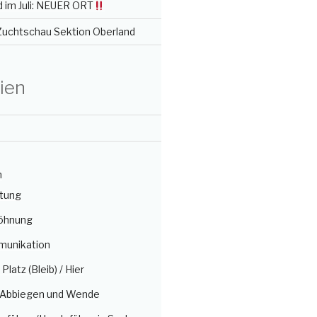
 im Juli: NEUER ORT
 Zuchtschau Sektion Oberland
ien
n
itung
öhnung
munikation
/ Platz (Bleib) / Hier
, Abbiegen und Wende