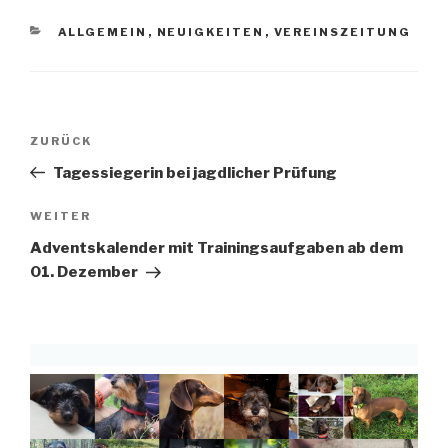
KATEGORIEN
ALLGEMEIN
,
NEUIGKEITEN
,
VEREINSZEITUNG
Beitragsnavigation
Vorheriger
ZURÜCK
Beitrag
Tagessiegerin bei jagdlicher Prüfung
Nächster
WEITER
Beitrag
Adventskalender mit Trainingsaufgaben ab dem
01. Dezember