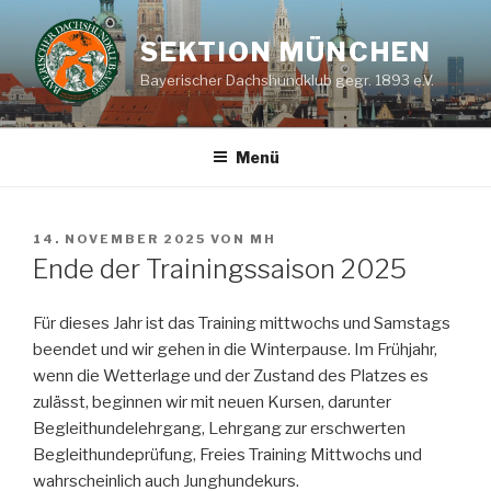
Zum
Inhalt
SEKTION MÜNCHEN
springen
Bayerischer Dachshundklub gegr. 1893 e.V.
Menü
VERÖFFENTLICHT
14. NOVEMBER 2025
VON
MH
AM
Ende der Trainingssaison 2025
Für dieses Jahr ist das Training mittwochs und Samstags
beendet und wir gehen in die Winterpause. Im Frühjahr,
wenn die Wetterlage und der Zustand des Platzes es
zulässt, beginnen wir mit neuen Kursen, darunter
Begleithundelehrgang, Lehrgang zur erschwerten
Begleithundeprüfung, Freies Training Mittwochs und
wahrscheinlich auch Junghundekurs.