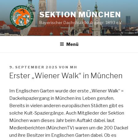
Zum
Inhalt
SEKTION MÜNCHEN
springen
Bayerischer Dachshundklub gegr. 1893 e.V.
Menü
VERÖFFENTLICHT
9. SEPTEMBER 2025
VON
MH
AM
Erster „Wiener Walk“ in München
Im Englischen Garten wurde der erste „Wiener Walk“ =
Dackelspaziergang in München ins Leben gerufen.
Bereits in vielen anderen europäischen Städten gibt es
solche Kult-Spaziergänge. Auch Mitglieder der Sektion
München warn dieses Jahr beim Auftakt dabei. laut
Medienberichten (MünchenTV) waren um die 200 Dackel
und ihre Besitzer im Englischen Garten dabei. Ob es