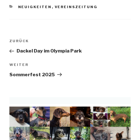
KATEGORIEN
NEUIGKEITEN
,
VEREINSZEITUNG
Beitragsnavigation
Vorheriger
ZURÜCK
Beitrag
Dackel Day im Olympia Park
Nächster
WEITER
Beitrag
Sommerfest 2025