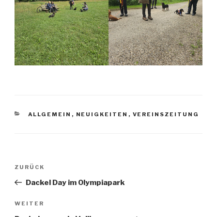
KATEGORIEN
ALLGEMEIN
,
NEUIGKEITEN
,
VEREINSZEITUNG
Beitragsnavigation
Vorheriger
ZURÜCK
Beitrag
Dackel Day im Olympiapark
Nächster
WEITER
Beitrag