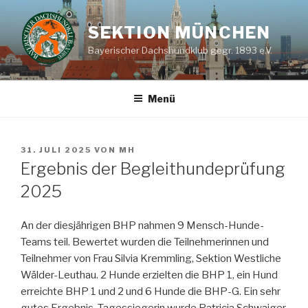
Zum
Inhalt
SEKTION MÜNCHEN
springen
Bayerischer Dachshundklub gegr. 1893 e.V.
Menü
VERÖFFENTLICHT
31. JULI 2025
VON
MH
AM
Ergebnis der Begleithundeprüfung
2025
An der diesjährigen BHP nahmen 9 Mensch-Hunde-
Teams teil. Bewertet wurden die Teilnehmerinnen und
Teilnehmer von Frau Silvia Kremmling, Sektion Westliche
Wälder-Leuthau. 2 Hunde erzielten die BHP 1, ein Hund
erreichte BHP 1 und 2 und 6 Hunde die BHP-G. Ein sehr