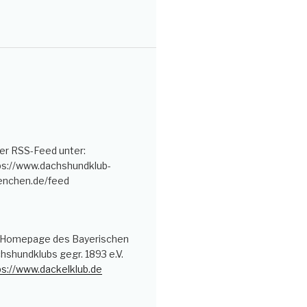
er RSS-Feed unter:
ps://www.dachshundklub-
nchen.de/feed
 Homepage des Bayerischen
hshundklubs gegr. 1893 e.V.
ps://www.dackelklub.de