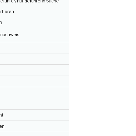
deführer/Hundeführerin Suche
rtieren
n
nachweis
ht
en