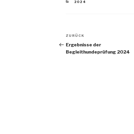
KATEGORIEN
2024
Beitragsnavigation
Vorheriger
ZURÜCK
Beitrag
Ergebnisse der
Begleithundeprüfung 2024