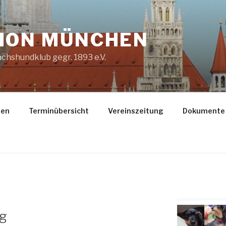
ION MÜNCHEN
chshundklub gegr. 1893 e.V.
gen
Terminübersicht
Vereinszeitung
Dokumente
ng