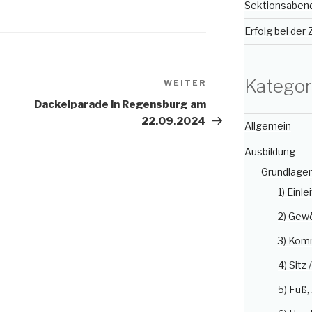
Sektionsabend
Erfolg bei der
Kategor
WEITER
Nächster
Beitrag
Dackelparade in Regensburg am
22.09.2024
Allgemein
Ausbildung
Grundlage
1) Einle
2) Gew
3) Kom
4) Sitz 
5) Fuß