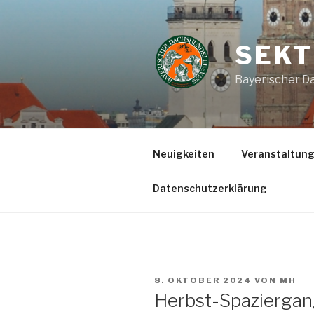
Zum
Inhalt
springen
SEKT
Bayerischer Da
Neuigkeiten
Veranstaltun
Datenschutzerklärung
VERÖFFENTLICHT
8. OKTOBER 2024
VON
MH
AM
Herbst-Spazierga