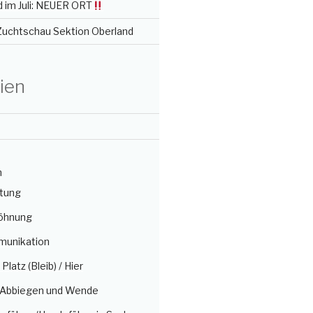
 im Juli: NEUER ORT
 Zuchtschau Sektion Oberland
ien
n
itung
öhnung
munikation
/ Platz (Bleib) / Hier
, Abbiegen und Wende