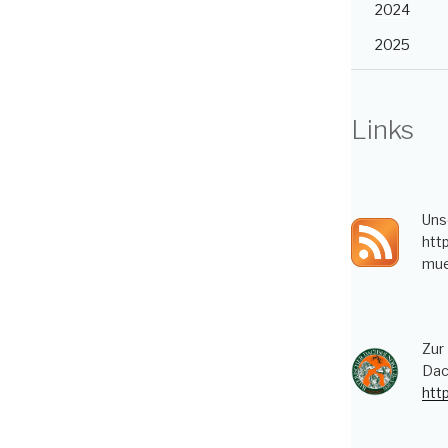
2024
2025
Links
Uns
htt
mue
Zur
Dac
htt