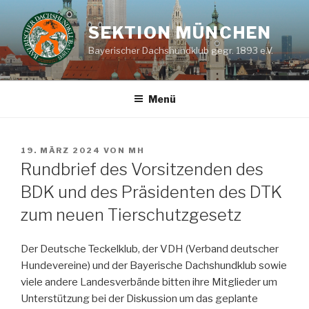
Zum
Inhalt
SEKTION MÜNCHEN
springen
Bayerischer Dachshundklub gegr. 1893 e.V.
Menü
VERÖFFENTLICHT
19. MÄRZ 2024
VON
MH
AM
Rundbrief des Vorsitzenden des
BDK und des Präsidenten des DTK
zum neuen Tierschutzgesetz
Der Deutsche Teckelklub, der VDH (Verband deutscher
Hundevereine) und der Bayerische Dachshundklub sowie
viele andere Landesverbände bitten ihre Mitglieder um
Unterstützung bei der Diskussion um das geplante