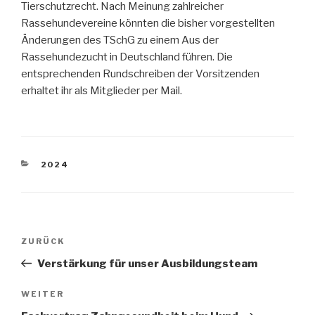
Tierschutzrecht. Nach Meinung zahlreicher
Rassehundevereine könnten die bisher vorgestellten
Änderungen des TSchG zu einem Aus der
Rassehundezucht in Deutschland führen. Die
entsprechenden Rundschreiben der Vorsitzenden
erhaltet ihr als Mitglieder per Mail.
KATEGORIEN
2024
Beitragsnavigation
Vorheriger
ZURÜCK
Beitrag
Verstärkung für unser Ausbildungsteam
Nächster
WEITER
Beitrag