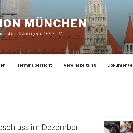
ION MÜNCHEN
chshundklub gegr. 1893 e.V.
gen
Terminübersicht
Vereinszeitung
Dokumente
bschluss im Dezember