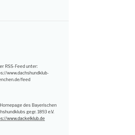
er RSS-Feed unter:
ps://www.dachshundklub-
nchen.de/feed
 Homepage des Bayerischen
hshundklubs gegr. 1893 e.V.
ps://www.dackelklub.de