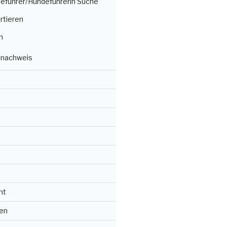
deführer/Hundeführerin Suche
rtieren
n
nachweis
ht
en