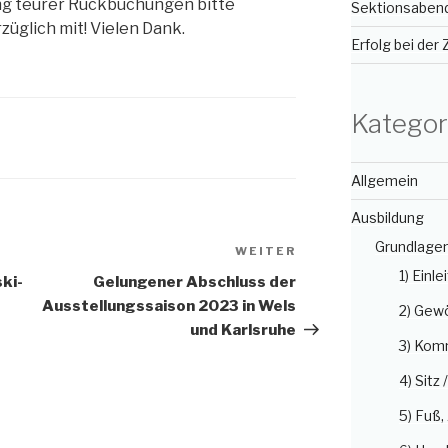
ung teurer Rückbuchungen bitte
Sektionsabend
üglich mit! Vielen Dank.
Erfolg bei der
Kategor
Allgemein
Ausbildung
Grundlage
WEITER
Nächster
1) Einle
Beitrag
ki-
Gelungener Abschluss der
Ausstellungssaison 2023 in Wels
2) Gew
und Karlsruhe
3) Kom
4) Sitz 
5) Fuß