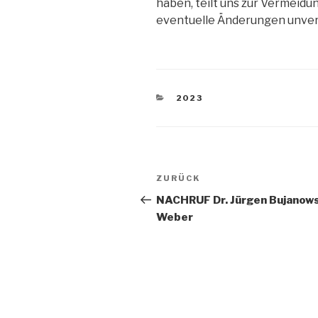
haben, teilt uns zur Vermeid
eventuelle Änderungen unverz
KATEGORIEN
2023
Beitragsnavigation
Vorheriger
ZURÜCK
Beitrag
NACHRUF Dr. Jürgen Bujanows
Weber