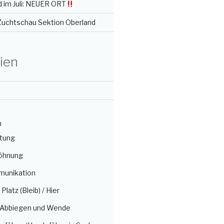
 im Juli: NEUER ORT
 Zuchtschau Sektion Oberland
ien
n
itung
öhnung
munikation
/ Platz (Bleib) / Hier
, Abbiegen und Wende