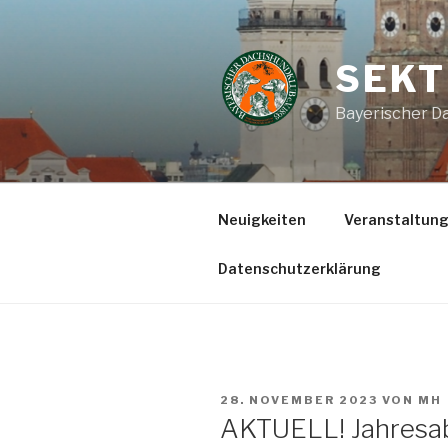
Zum
Inhalt
springen
SEKT
Bayerischer Da
Neuigkeiten
Veranstaltun
Datenschutzerklärung
VERÖFFENTLICHT
28. NOVEMBER 2023
VON
MH
AM
AKTUELL! Jahresa