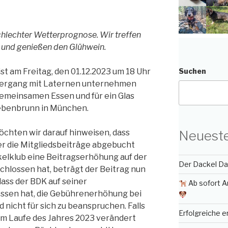
echter Wetterprognose. Wir treffen
 und genießen den Glühwein.
st am Freitag, den 01.12.2023 um 18 Uhr
Suchen
aziergang mit Laternen unternehmen
emeinsamen Essen und für ein Glas
iebenbrunn in München.
Neueste
öchten wir darauf hinweisen, dass
r die Mitgliedsbeiträge abgebucht
elklub eine Beitragserhöhung auf der
Der Dackel Day
hlossen hat, beträgt der Beitrag nun
 dass der BDK auf seiner
Ab sofort A
sen hat, die Gebührenerhöhung bei
 nicht für sich zu beanspruchen. Falls
Erfolgreiche 
m Laufe des Jahres 2023 verändert