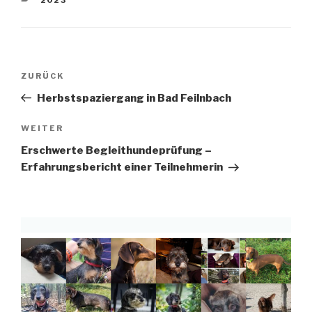
Beitragsnavigation
Vorheriger
ZURÜCK
Beitrag
Herbstspaziergang in Bad Feilnbach
Nächster
WEITER
Beitrag
Erschwerte Begleithundeprüfung –
Erfahrungsbericht einer Teilnehmerin