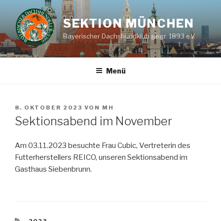
Zum
Inhalt
SEKTION MÜNCHEN
springen
Bayerischer Dachshundklub gegr. 1893 e.V.
Menü
VERÖFFENTLICHT
8. OKTOBER 2023
VON
MH
AM
Sektionsabend im November
Am 03.11.2023 besuchte Frau Cubic, Vertreterin des
Futterherstellers REICO, unseren Sektionsabend im
Gasthaus Siebenbrunn.
KATEGORIEN
2023