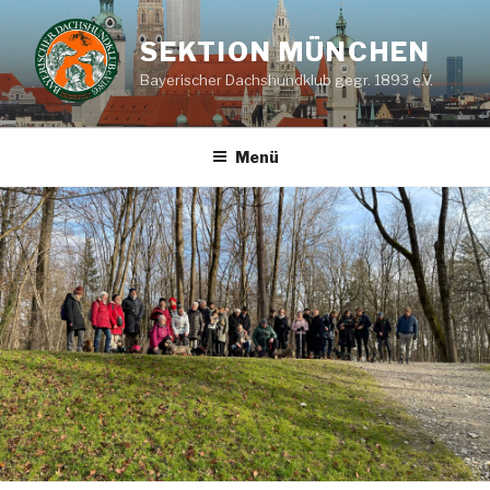
Zum
Inhalt
SEKTION MÜNCHEN
springen
Bayerischer Dachshundklub gegr. 1893 e.V.
Menü