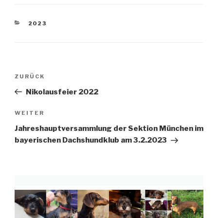
KATEGORIEN
2023
Beitragsnavigation
Vorheriger
ZURÜCK
Beitrag
Nikolausfeier 2022
Nächster
WEITER
Beitrag
Jahreshauptversammlung der Sektion München im
bayerischen Dachshundklub am 3.2.2023