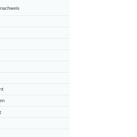
nachweis
ht
en
g