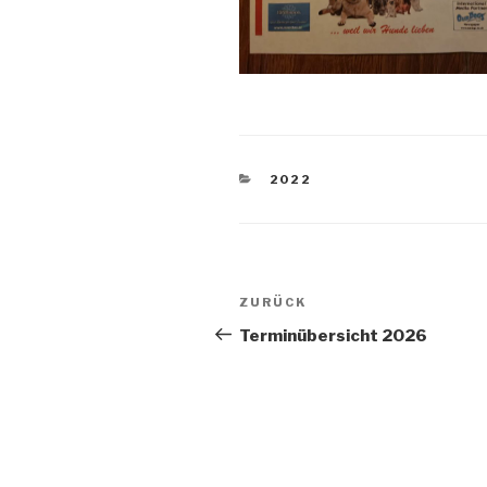
KATEGORIEN
2022
Beitragsnavigation
Vorheriger
ZURÜCK
Beitrag
Terminübersicht 2026