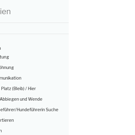
ien
n
itung
öhnung
munikation
/ Platz (Bleib) / Hier
, Abbiegen und Wende
deführer/Hundeführerin Suche
rtieren
n