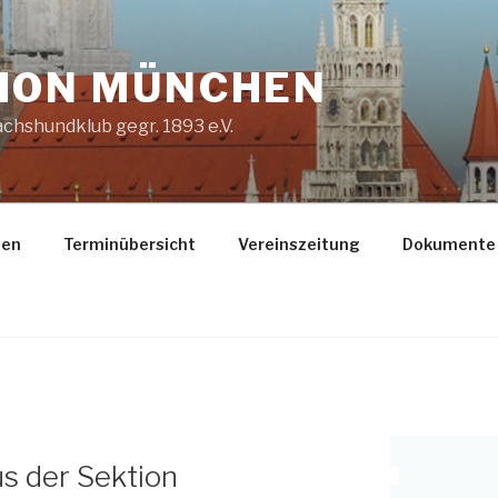
ION MÜNCHEN
chshundklub gegr. 1893 e.V.
gen
Terminübersicht
Vereinszeitung
Dokumente
s der Sektion