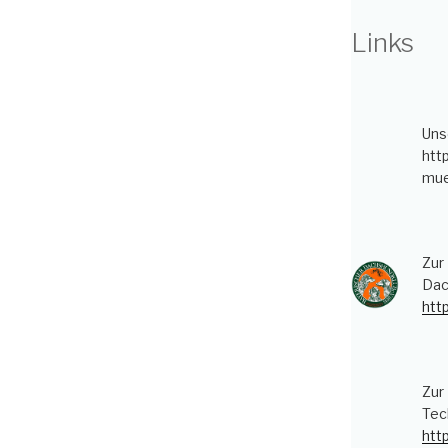
Links
Uns
htt
mue
Zur
Dac
htt
Zur
Tec
htt