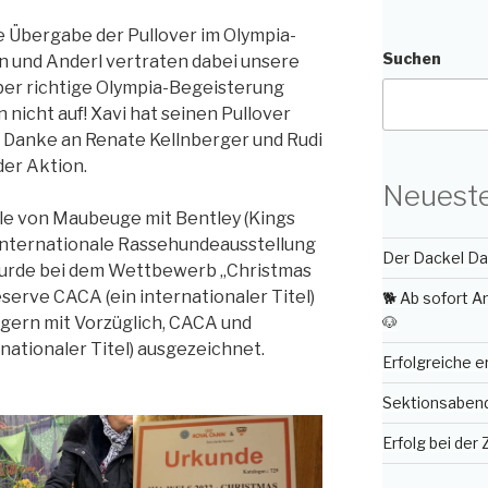
ie Übergabe der Pullover im Olympia-
Suchen
on und Anderl vertraten dabei unsere
aber richtige Olympia-Begeisterung
 nicht auf! Xavi hat seinen Pullover
. Danke an Renate Kellnberger und Rudi
der Aktion.
Neueste
le von Maubeuge mit Bentley (Kings
 internationale Rassehundeausstellung
Der Dackel Day
 wurde bei dem Wettbewerb „Christmas
serve CACA (ein internationaler Titel)
🐕 Ab sofort 
🐶
egern mit Vorzüglich, CACA und
nationaler Titel) ausgezeichnet.
Erfolgreiche 
Sektionsabend 
Erfolg bei der