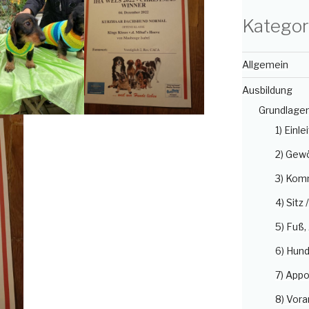
Kategor
Allgemein
Ausbildung
Grundlage
1) Einle
2) Gew
3) Kom
4) Sitz 
5) Fuß
6) Hun
7) Appo
8) Vora