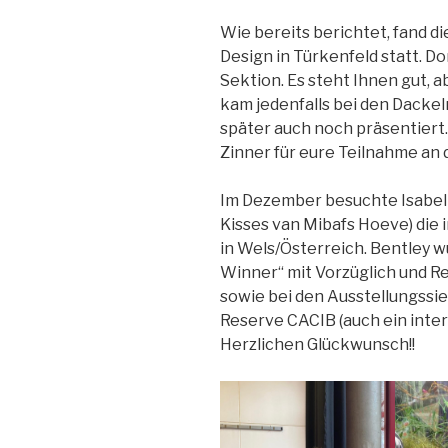
Wie bereits berichtet, fand d
Design in Türkenfeld statt. D
Sektion. Es steht Ihnen gut, 
kam jedenfalls bei den Dackeln
später auch noch präsentiert
Zinner für eure Teilnahme an 
Im Dezember besuchte Isabel
Kisses van Mibafs Hoeve) die
in Wels/Österreich. Bentley
Winner“ mit Vorzüglich und Re
sowie bei den Ausstellungssi
Reserve CACIB (auch ein inter
Herzlichen Glückwunsch!!