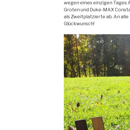
wegen eines einzigen Tages A
Groten und Duke-MAX Constan
als Zweitplatzierte ab. An al
Glückwunsch!