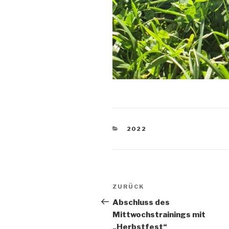
KATEGORIEN
2022
Beitragsnavigation
Vorheriger
ZURÜCK
Beitrag
Abschluss des
Mittwochstrainings mit
„Herbstfest“