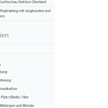
 Zuchtschau Sektion Oberland
Ringtraining mit Junghunden und
ern
ien
n
itung
öhnung
munikation
/ Platz (Bleib) / Hier
, Abbiegen und Wende