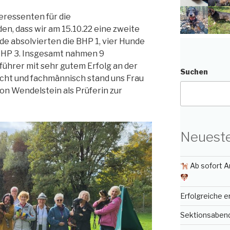
teressenten für die
n, dass wir am 15.10.22 eine zweite
e absolvierten die BHP 1, vier Hunde
 BHP 3. Insgesamt nahmen 9
hrer mit sehr gutem Erfolg an der
Suchen
recht und fachmännisch stand uns Frau
on Wendelstein als Prüferin zur
Neueste
Ab sofort A
Erfolgreiche 
Sektionsabend