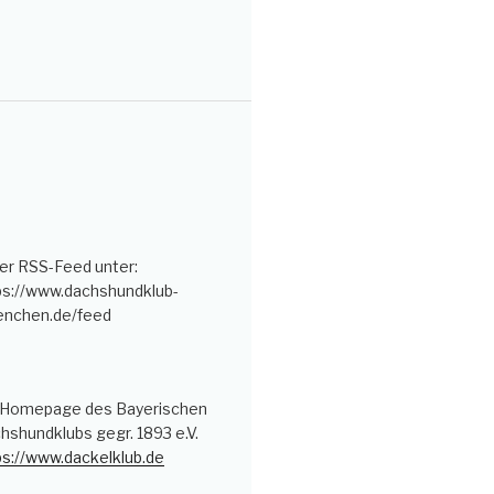
er RSS-Feed unter:
ps://www.dachshundklub-
nchen.de/feed
 Homepage des Bayerischen
hshundklubs gegr. 1893 e.V.
ps://www.dackelklub.de