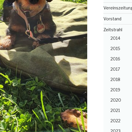
Vereinszeitun
Vorstand
Zeitstrahl
2014
2015
2016
2017
2018
2019
2020
2021
2022
2023