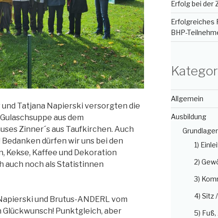
Erfolg bei der
Erfolgreiches 
BHP-Teilnehm
Kategor
Allgemein
 und Tatjana Napierski versorgten die
Ausbildung
 Gulaschsuppe aus dem
ses Zinner´s aus Taufkirchen. Auch
Grundlage
! Bedanken dürfen wir uns bei den
1) Einle
n, Kekse, Kaffee und Dekoration
2) Gew
h auch noch als Statistinnen
3) Kom
4) Sitz 
 Napierski und Brutus-ANDERL vom
n Glückwunsch! Punktgleich, aber
5) Fuß