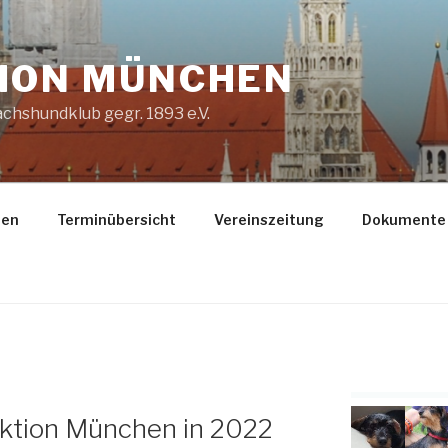
ION MÜNCHEN
chshundklub gegr. 1893 e.V.
gen
Terminübersicht
Vereinszeitung
Dokumente
ktion München in 2022