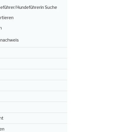
deführer/Hundeführerin Suche
rtieren
n
nachweis
ht
en