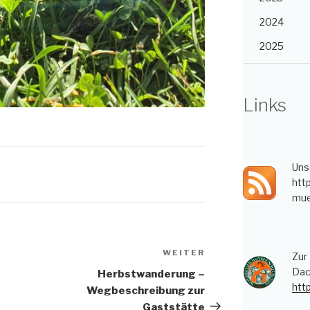
2024
2025
Links
Uns
htt
mue
WEITER
Nächster
Zur
Beitrag
Dac
Herbstwanderung –
htt
Wegbeschreibung zur
Gaststätte