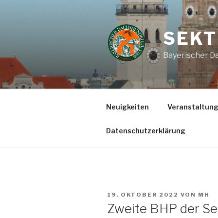
Zum
Inhalt
springen
SEKT
Bayerischer Da
Neuigkeiten
Veranstaltun
Datenschutzerklärung
VERÖFFENTLICHT
19. OKTOBER 2022
VON
MH
AM
Zweite BHP der Se