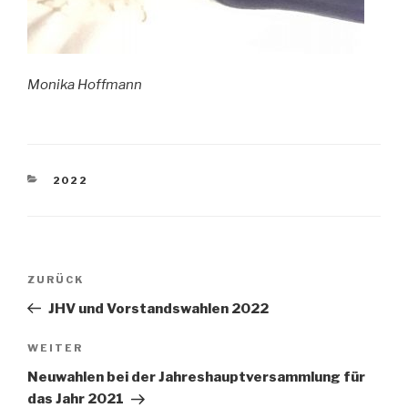
Monika Hoffmann
KATEGORIEN
2022
Beitragsnavigation
Vorheriger
ZURÜCK
Beitrag
JHV und Vorstandswahlen 2022
Nächster
WEITER
Beitrag
Neuwahlen bei der Jahreshauptversammlung für
das Jahr 2021