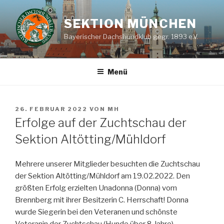
Zum
Inhalt
SEKTION MÜNCHEN
springen
Bayerischer Dachshundklub gegr. 1893 e.V.
Menü
VERÖFFENTLICHT
26. FEBRUAR 2022
VON
MH
AM
Erfolge auf der Zuchtschau der
Sektion Altötting/Mühldorf
Mehrere unserer Mitglieder besuchten die Zuchtschau
der Sektion Altötting/Mühldorf am 19.02.2022. Den
größten Erfolg erzielten Unadonna (Donna) vom
Brennberg mit ihrer Besitzerin C. Herrschaft! Donna
wurde Siegerin bei den Veteranen und schönste