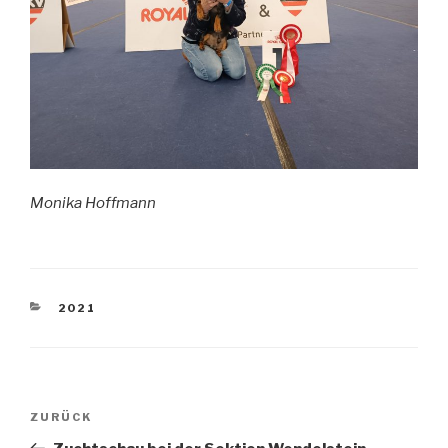
Monika Hoffmann
KATEGORIEN
2021
Beitragsnavigation
Vorheriger
ZURÜCK
Beitrag