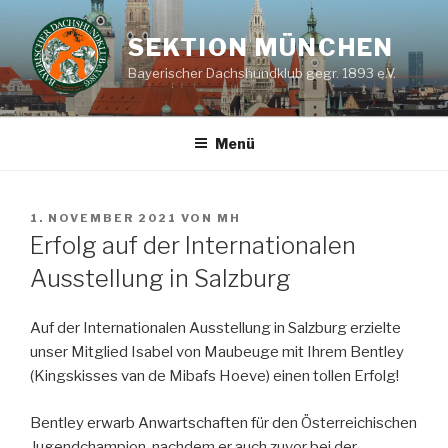
Zum
Inhalt
SEKTION MÜNCHEN
springen
Bayerischer Dachshundklub gegr. 1893 e.V.
Menü
VERÖFFENTLICHT
1. NOVEMBER 2021
VON
MH
AM
Erfolg auf der Internationalen
Ausstellung in Salzburg
Auf der Internationalen Ausstellung in Salzburg erzielte
unser Mitglied Isabel von Maubeuge mit Ihrem Bentley
(Kingskisses van de Mibafs Hoeve) einen tollen Erfolg!
Bentley erwarb Anwartschaften für den Österreichischen
Jugendchampion, nachdem er auch zuvor bei der