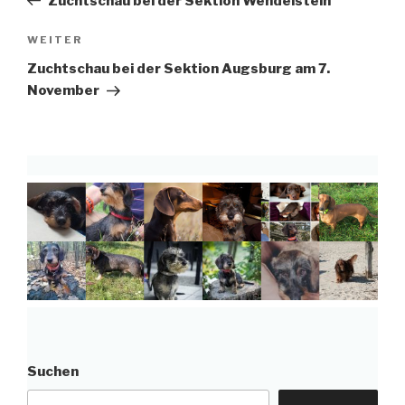
Zuchtschau bei der Sektion Wendelstein
Nächster
WEITER
Beitrag
Zuchtschau bei der Sektion Augsburg am 7.
November
Suchen