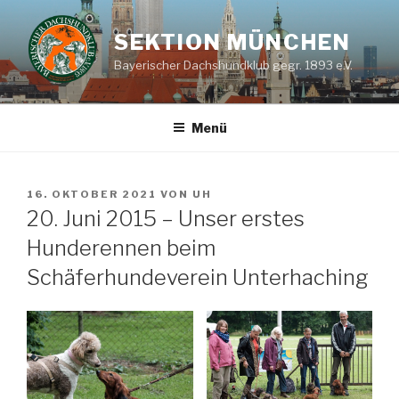
Zum
Inhalt
SEKTION MÜNCHEN
springen
Bayerischer Dachshundklub gegr. 1893 e.V.
Menü
VERÖFFENTLICHT
16. OKTOBER 2021
VON
UH
AM
20. Juni 2015 – Unser erstes
Hunderennen beim
Schäferhundeverein Unterhaching