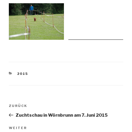
KATEGORIEN
2015
Beitragsnavigation
Vorheriger
ZURÜCK
Beitrag
Zuchtschau in Wörnbrunn am 7. Juni 2015
Nächster
WEITER