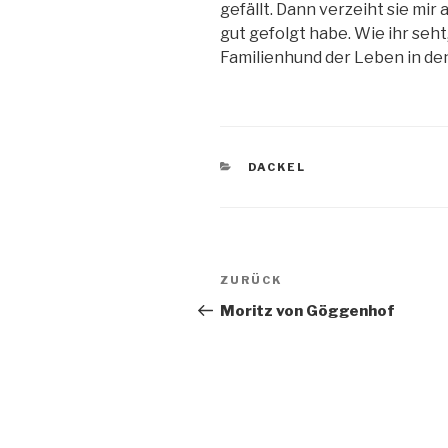
gefällt. Dann verzeiht sie mir
gut gefolgt habe. Wie ihr seht
Familienhund der Leben in den
KATEGORIEN
DACKEL
Beitragsnavigation
Vorheriger
ZURÜCK
Beitrag
Moritz von Göggenhof