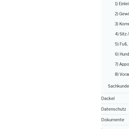
1) Einle
2) Gew
3) Kom
4) Sitz 
5) Fuß
6) Hun
7) Appo
8) Vora
Sachkunde
Dackel
Datenschutz
Dokumente