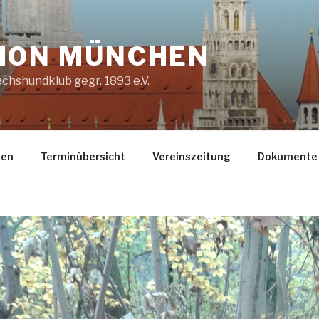
ION MÜNCHEN
chshundklub gegr. 1893 e.V.
gen
Terminübersicht
Vereinszeitung
Dokumente