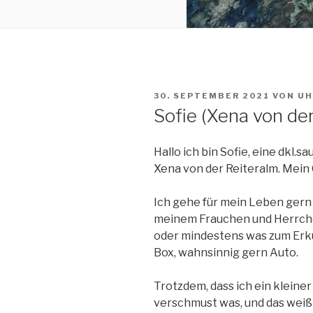
VERÖFFENTLICHT
30. SEPTEMBER 2021
VON
UH
AM
Sofie (Xena von de
Hallo ich bin Sofie, eine dkl
Xena von der Reiteralm. Mein 
Ich gehe für mein Leben gern 
meinem Frauchen und Herrche
oder mindestens was zum Erku
Box, wahnsinnig gern Auto.
Trotzdem, dass ich ein kleiner 
verschmust was, und das weiß