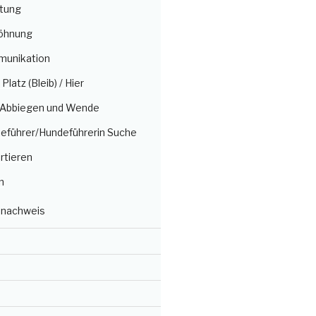
itung
öhnung
munikation
/ Platz (Bleib) / Hier
, Abbiegen und Wende
deführer/Hundeführerin Suche
rtieren
n
nachweis