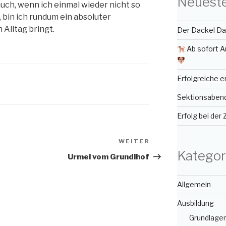
Neueste
 auch, wenn ich einmal wieder nicht so
, bin ich rundum ein absoluter
 Alltag bringt.
Der Dackel Day
Ab sofort A
Erfolgreiche 
Sektionsabend
Erfolg bei der
WEITER
Nächster
Kategor
Beitrag
Urmel vom Grundlhof
Allgemein
Ausbildung
Grundlage