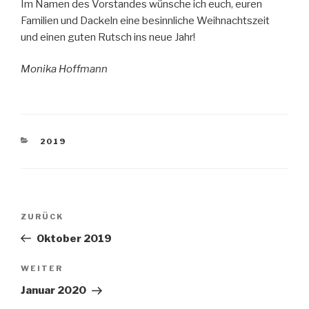
Im Namen des Vorstandes wünsche ich euch, euren
Familien und Dackeln eine besinnliche Weihnachtszeit
und einen guten Rutsch ins neue Jahr!
Monika Hoffmann
KATEGORIEN
2019
Beitragsnavigation
Vorheriger
ZURÜCK
Beitrag
Oktober 2019
Nächster
WEITER
Beitrag
Januar 2020