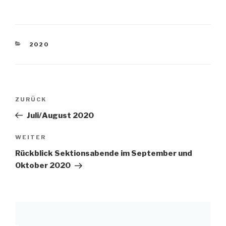
KATEGORIEN
2020
Beitragsnavigation
Vorheriger
ZURÜCK
Beitrag
Juli/August 2020
Nächster
WEITER
Beitrag
Rückblick Sektionsabende im September und
Oktober 2020