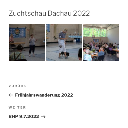
Zuchtschau Dachau 2022
Beitragsnavigation
Vorheriger
ZURÜCK
Beitrag
Frühjahrswanderung 2022
Nächster
WEITER
Beitrag
BHP 9.7.2022