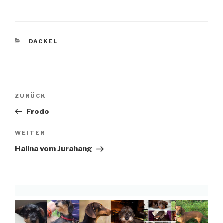
KATEGORIEN
DACKEL
Beitragsnavigation
Vorheriger
ZURÜCK
Beitrag
Frodo
Nächster
WEITER
Beitrag
Halina vom Jurahang