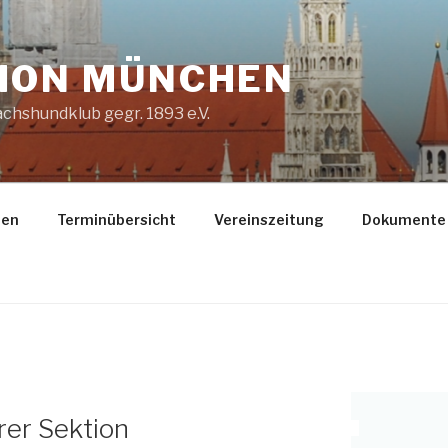
ION MÜNCHEN
chshundklub gegr. 1893 e.V.
gen
Terminübersicht
Vereinszeitung
Dokumente
er Sektion