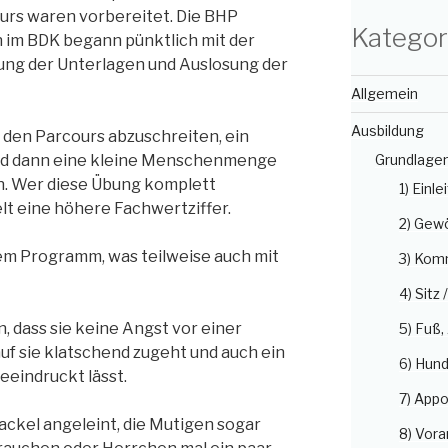
ours waren vorbereitet. Die BHP
Kategor
 im BDK begann pünktlich mit der
ung der Unterlagen und Auslosung der
Allgemein
Ausbildung
 den Parcours abzuschreiten, ein
 und dann eine kleine Menschenmenge
Grundlage
n. Wer diese Übung komplett
1) Einle
elt eine höhere Fachwertziffer.
2) Gew
em Programm, was teilweise auch mit
3) Kom
4) Sitz 
 dass sie keine Angst vor einer
5) Fuß
 sie klatschend zugeht und auch ein
6) Hun
eeindruckt lässt.
7) Appo
ackel angeleint, die Mutigen sogar
8) Vora