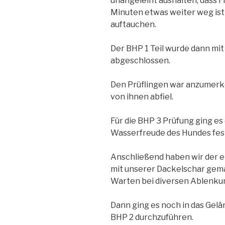
unangeleint aushalten, dass 
Minuten etwas weiter weg is
auftauchen.
Der BHP 1 Teil wurde dann mi
abgeschlossen.
Den Prüflingen war anzumerke
von ihnen abfiel.
Für die BHP 3 Prüfung ging es
Wasserfreude des Hundes fest
Anschließend haben wir der 
mit unserer Dackelschar gemac
Warten bei diversen Ablenkun
Dann ging es noch in das Gelä
BHP 2 durchzuführen.