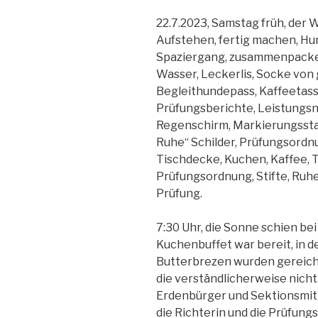
22.7.2023, Samstag früh, der 
Aufstehen, fertig machen, Hun
Spaziergang, zusammenpacken
Wasser, Leckerlis, Socke von 
Begleithundepass, Kaffeetass
Prüfungsberichte, Leistungsna
Regenschirm, Markierungssta
Ruhe“ Schilder, Prüfungsordn
Tischdecke, Kuchen, Kaffee, T
Prüfungsordnung, Stifte, Ruhe,
Prüfung.
7:30 Uhr, die Sonne schien b
Kuchenbuffet war bereit, in d
Butterbrezen wurden gereicht. D
die verständlicherweise nicht
Erdenbürger und Sektionsmitg
die Richterin und die Prüfung