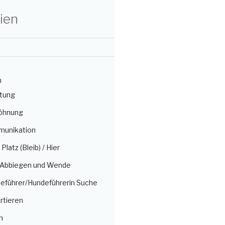
ien
n
itung
öhnung
munikation
/ Platz (Bleib) / Hier
, Abbiegen und Wende
deführer/Hundeführerin Suche
rtieren
n