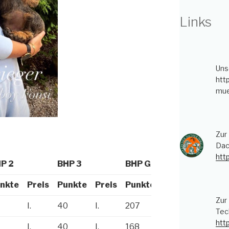
Links
Uns
htt
mue
Zur
Dac
htt
P 2
BHP 3
BHP G
nkte
Preis
Punkte
Preis
Punkte
Preis
Zur
I.
40
I.
207
I.
Tec
htt
I.
40
I.
168
I.