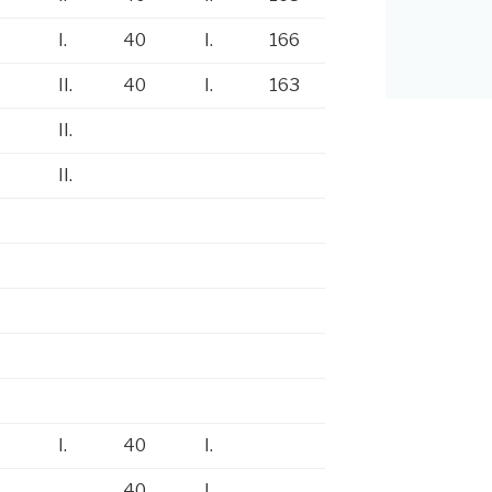
I.
40
I.
166
II.
II.
40
I.
163
II.
II.
II.
I.
40
I.
40
I.