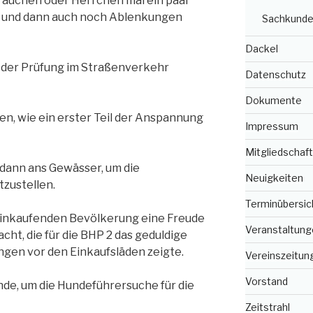
Frauchen oder Herrchen mal ein paar
t und dann auch noch Ablenkungen
Sachkunde
Dackel
t der Prüfung im Straßenverkehr
Datenschutz
Dokumente
n, wie ein erster Teil der Anspannung
Impressum
Mitgliedschaft
 dann ans Gewässer, um die
Neuigkeiten
zustellen.
Terminübersic
einkaufenden Bevölkerung eine Freude
Veranstaltung
ht, die für die BHP 2 das geduldige
gen vor den Einkaufsläden zeigte.
Vereinszeitun
Vorstand
nde, um die Hundeführersuche für die
Zeitstrahl