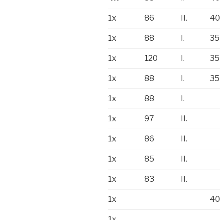
1x
86
II.
40
1x
88
I.
35
1x
120
I.
35
1x
88
I.
35
1x
88
I.
1x
97
II.
1x
86
II.
1x
85
II.
1x
83
II.
1x
40
1x