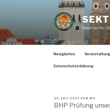
Zum
Inhalt
springen
SEKT
Bayerischer Da
Neuigkeiten
Veranstaltun
Datenschutzerklärung
VERÖFFENTLICHT
25. JULI 2023
VON
MG
AM
BHP Prüfung unser