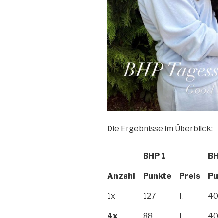
Die Ergebnisse im Überblick:
BHP 1
BH
Anzahl
Punkte
Preis
Pu
1x
127
I.
40
4x
88
I.
40