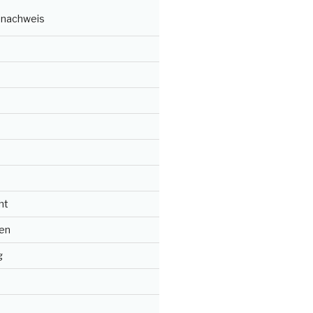
nachweis
ht
en
g