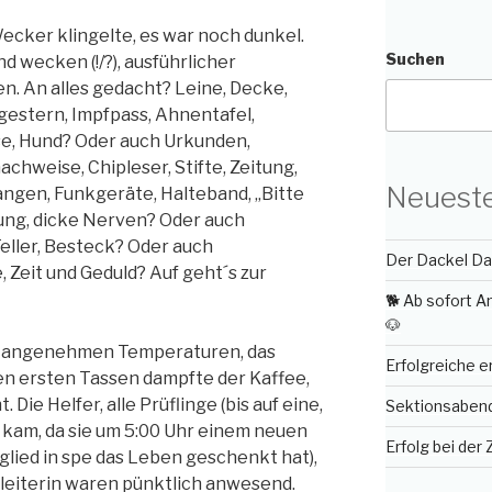
Wecker klingelte, es war noch dunkel.
Suchen
d wecken (!/?), ausführlicher
. An alles gedacht? Leine, Decke,
gestern, Impfpass, Ahnentafel,
e, Hund? Oder auch Urkunden,
chweise, Chipleser, Stifte, Zeitung,
Neueste
ngen, Funkgeräte, Halteband, „Bitte
ung, dicke Nerven? Oder auch
eller, Besteck? Oder auch
Der Dackel Day
 Zeit und Geduld? Auf geht´s zur
🐕 Ab sofort 
🐶
ei angenehmen Temperaturen, das
Erfolgreiche 
en ersten Tassen dampfte der Kaffee,
ie Helfer, alle Prüflinge (bis auf eine,
Sektionsabend 
 kam, da sie um 5:00 Uhr einem neuen
Erfolg bei der
lied in spe das Leben geschenkt hat),
sleiterin waren pünktlich anwesend.