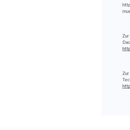
htt
mue
Zur
Dac
htt
Zur
Tec
htt