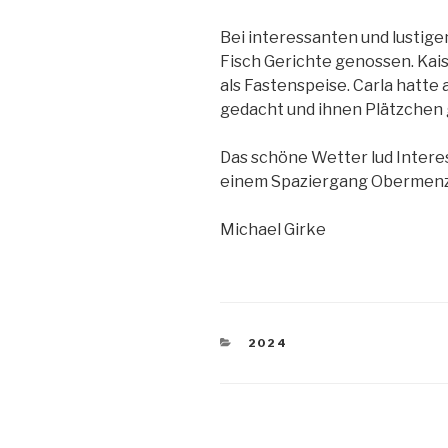
Bei interessanten und lustig
Fisch Gerichte genossen. Kai
als Fastenspeise. Carla hatte
gedacht und ihnen Plätzchen
Das schöne Wetter lud Intere
einem Spaziergang Obermenzi
Michael Girke
KATEGORIEN
2024