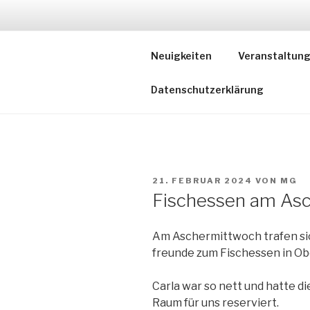
Zum
Inhalt
S
springen
Neuigkeiten
Veranstaltun
Bayer
Datenschutzerklärung
VERÖFFENTLICHT
21. FEBRUAR 2024
VON
MG
AM
Fischessen am As
Am Aschermittwoch trafen sic
freunde zum Fischessen in O
Carla war so nett und hatte d
Raum für uns reserviert.