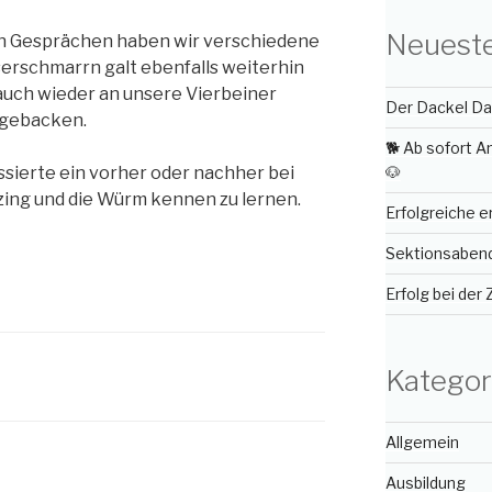
Neueste
en Gesprächen haben wir verschiedene
serschmarrn galt ebenfalls weiterhin
 auch wieder an unsere Vierbeiner
Der Dackel Day
 gebacken.
🐕 Ab sofort 
🐶
ssierte ein vorher oder nachher bei
ng und die Würm kennen zu lernen.
Erfolgreiche 
Sektionsabend 
Erfolg bei der
Kategor
Allgemein
Ausbildung