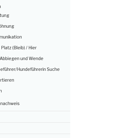
n
itung
öhnung
munikation
/ Platz (Bleib) / Hier
, Abbiegen und Wende
deführer/Hundeführerin Suche
rtieren
n
nachweis