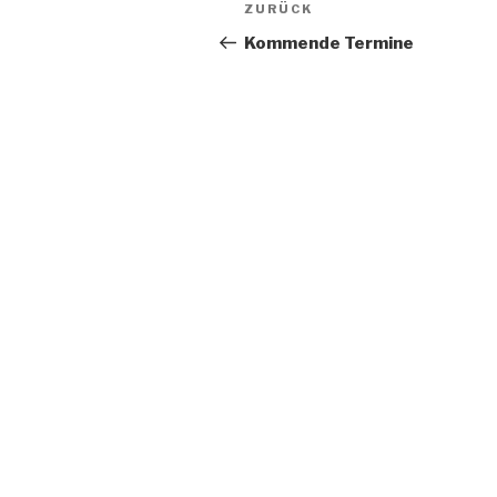
Beitragsnavigation
Vorheriger
ZURÜCK
Beitrag
Kommende Termine