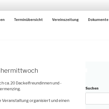
EKTION MÜNCHEN
gen
Terminübersicht
Vereinszeitung
Dokumente
ischer Dachshundklub gegr. 1893 e.V.
chermittwoch
h ca. 20 Dackelfreundinnen und -
Suchen
bermenzing.
ie Veranstaltung organisiert und einen