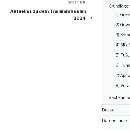
WEITER
Nächster
Grundlage
Beitrag
Aktuelles zu dem Trainingsbeginn
1) Einle
2024
2) Gew
3) Kom
4) Sitz 
5) Fuß
6) Hun
7) Appo
8) Vora
Sachkunde
Dackel
Datenschutz