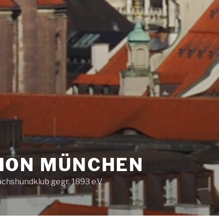
ION MÜNCHEN
chshundklub gegr. 1893 e.V.