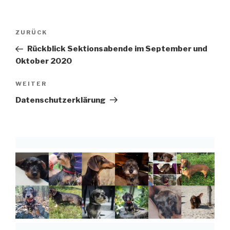
Beitragsnavigation
Vorheriger
ZURÜCK
Beitrag
Rückblick Sektionsabende im September und
Oktober 2020
Nächster
WEITER
Beitrag
Datenschutzerklärung