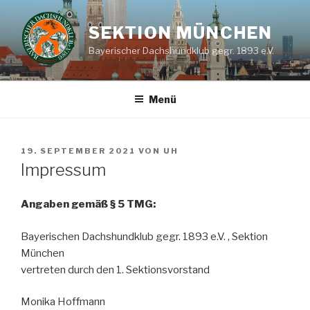
Zum
Inhalt
SEKTION MÜNCHEN
springen
Bayerischer Dachshundklub gegr. 1893 e.V.
Menü
VERÖFFENTLICHT
19. SEPTEMBER 2021
VON
UH
AM
Impressum
Angaben gemäß § 5 TMG:
Bayerischen Dachshundklub gegr. 1893 e.V. , Sektion
München
vertreten durch den 1. Sektionsvorstand
Monika Hoffmann