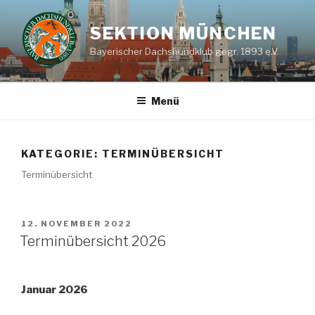
Zum
Inhalt
SEKTION MÜNCHEN
springen
Bayerischer Dachshundklub gegr. 1893 e.V.
Menü
KATEGORIE:
TERMINÜBERSICHT
Terminübersicht
VERÖFFENTLICHT
12. NOVEMBER 2022
AM
Terminübersicht 2026
Januar 2026