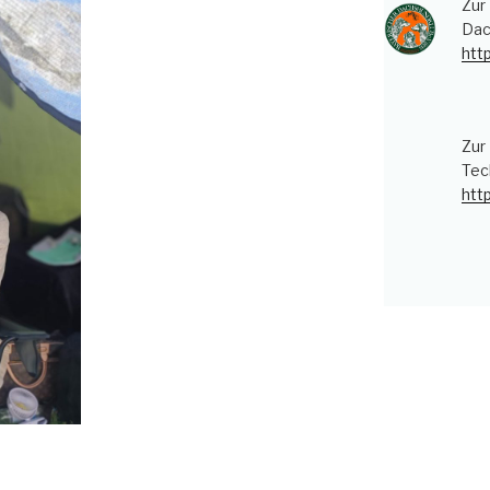
Zur
Dac
htt
Zur
Tec
htt