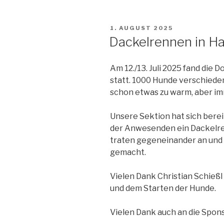
VERÖFFENTLICHT
1. AUGUST 2025
AM
Dackelrennen in H
Am 12./13. Juli 2025 fand die
statt. 1000 Hunde verschiede
schon etwas zu warm, aber im
Unsere Sektion hat sich bere
der Anwesenden ein Dackelre
traten gegeneinander an und e
gemacht.
Vielen Dank Christian Schießl 
und dem Starten der Hunde.
Vielen Dank auch an die Spons