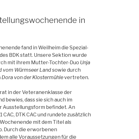
stellungswochenende in
nende fand in Weilheim die Spezial-
des BDK statt. Unsere Sektion wurde
rch mit ihrem Mutter-Tochter-Duo
Unja
id vom Würmseer Land
sowie durch
n
Dora von der Klostermühle
vertreten.
rat in der Veteranenklasse der
 bewies, dass sie sich auch im
r Ausstellungsform befindet. An
V1 CAC, DTK CAC und rundete zusätzlich
 Wochenende mit dem Titel als
b. Durch die erworbenen
dem alle Voraussetzungen für die