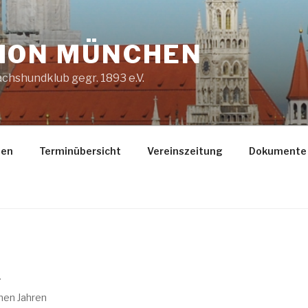
ION MÜNCHEN
chshundklub gegr. 1893 e.V.
gen
Terminübersicht
Vereinszeitung
Dokumente
L
nen Jahren