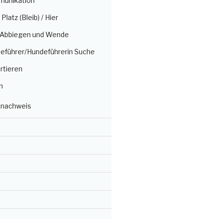
munikation
/ Platz (Bleib) / Hier
, Abbiegen und Wende
deführer/Hundeführerin Suche
rtieren
n
nachweis