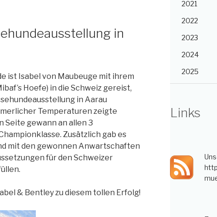
2021
2022
sehundeausstellung in
2023
2024
2025
ist Isabel von Maubeuge mit ihrem
ibaf’s Hoefe) in die Schweiz gereist,
ssehundeausstellung in Aarau
Links
merlicher Temperaturen zeigte
n Seite gewann an allen 3
 Championklasse. Zusätzlich gab es
und mit den gewonnen Anwartschaften
Uns
ussetzungen für den Schweizer
htt
üllen.
mue
bel & Bentley zu diesem tollen Erfolg!