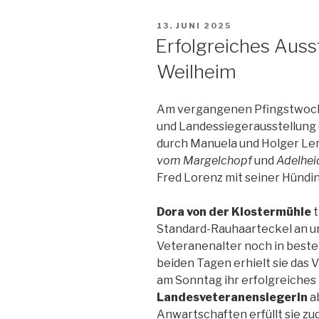
VERÖFFENTLICHT
13. JUNI 2025
AM
Erfolgreiches Aus
Weilheim
Am vergangenen Pfingstwoche
und Landessiegerausstellung 
durch Manuela und Holger Le
vom Margelchopf
und
Adelhe
Fred Lorenz mit seiner Hündi
Dora von der Klostermühle
t
Standard-Rauhaarteckel an und
Veteranenalter noch in beste
beiden Tagen erhielt sie das 
am Sonntag ihr erfolgreiches
Landesveteranensiegerin
a
Anwartschaften erfüllt sie zu