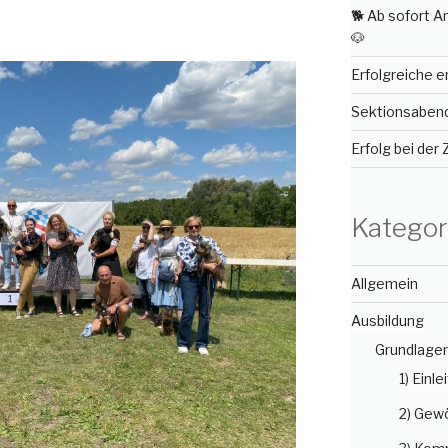
🐕 Ab sofort 
🐶
Erfolgreiche 
Sektionsabend 
Erfolg bei der
Kategor
Allgemein
Ausbildung
Grundlage
1) Einle
2) Gew