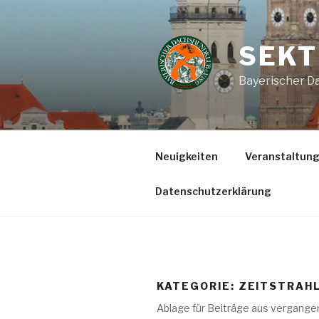
Zum
Inhalt
springen
SEKT
Bayerischer Da
Neuigkeiten
Veranstaltun
Datenschutzerklärung
KATEGORIE:
ZEITSTRAH
Ablage für Beiträge aus vergange