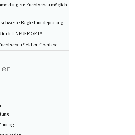
Anmeldung zur Zuchtschau möglich
erschwerte Begleithundeprüfung
im Juli: NEUER ORT‼️
 Zuchtschau Sektion Oberland
ien
n
itung
öhnung