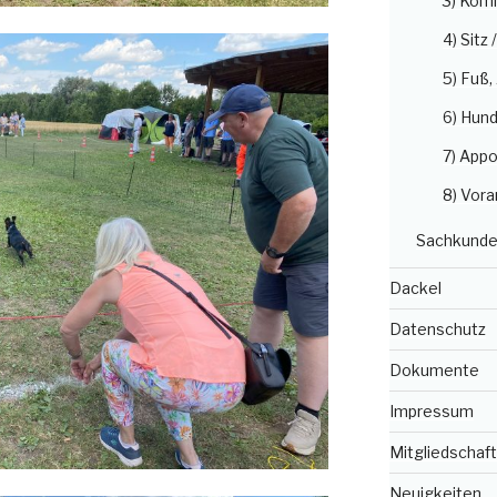
3) Kom
4) Sitz 
5) Fuß
6) Hun
7) Appo
8) Vora
Sachkunde
Dackel
Datenschutz
Dokumente
Impressum
Mitgliedschaft
Neuigkeiten