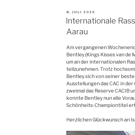
VERÖFFENTLICHT
8. JULI 2025
AM
Internationale Ras
Aarau
Am vergangenen Wochenende 
Bentley (Kings Kisses van de M
um an der internationalen Ra
teilzunehmen. Trotz hochsom
Bentley sich von seiner beste
Ausstellungen das CAC in der
zweimal das Reserve CACIB 
konnte Bentley nun alle Vora
Schönheits-Championtitel erf
Herzlichen Glückwunsch an Isa