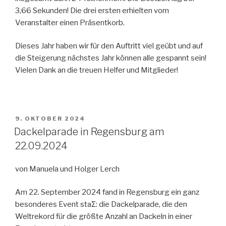
3,66 Sekunden! Die drei ersten erhielten vom
Veranstalter einen Präsentkorb.
Dieses Jahr haben wir für den Auftritt viel geübt und auf
die Steigerung nächstes Jahr können alle gespannt sein!
Vielen Dank an die treuen Helfer und Mitglieder!
VERÖFFENTLICHT
9. OKTOBER 2024
AM
Dackelparade in Regensburg am
22.09.2024
von Manuela und Holger Lerch
Am 22. September 2024 fand in Regensburg ein ganz
besonderes Event staƩ: die Dackelparade, die den
Weltrekord für die größte Anzahl an Dackeln in einer