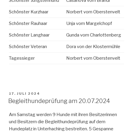
Schönster Jüngstenhund
Casanova vom Brandl
Schönster Kurzhaar
Norbert vom Oberstenvelt
Schönster Rauhaar
Unja vom Margelchopf
Schönster Langhaar
Gunda vom Charlottenberg
Schönster Veteran
Dora von der Klostermühle
Tagessieger
Norbert vom Oberstenvelt
VERÖFFENTLICHT
17. JULI 2024
AM
Begleithundeprüfung am 20.07.2024
Am Samstag werden 9 Hunde mit ihren Besitzerinnen
und Besitzern die Begleithundeprüfung auf dem
Hundeplatz in Unterhaching bestreiten. 5 Gespanne