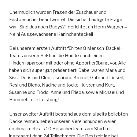
Unermüdlich wurden Fragen der Zuschauer und
Festbesucher beantwortet. Die sicher häufigste Frage
war „Sind das noch Babys?“ gerichtet an Herrn Wagner –
Nein! Ausgewachsene Kaninchenteckel!
Bei unserem ersten Auftritt führten 8 Mensch-Dackel-
Teams unserer Sektion die Hunde durch einen
Hindernisparcour mit oder ohne Apportierübung vor. Alle
haben sich super gut präsentiert! Dabei waren Maria und
Sissi, Doris und Cleo, Uschi und Krümel, Gabi und Lieserl,
Resi und Dieno, Nadine und Jockel, Jürgen und Kurt,
Susanne und Frodo, Anne und Frieda, sowie Michael und
Bommel. Tolle Leistung!
Unser zweiter Auftritt bestand aus dem allseits beliebten
Dackelrennen. neben unseren Vereinshunden waren
nochmal mehr als 10 Besucherteams am Start mit
insgesamt dann 24 Teilnehmern. Die Bestzeit lag bei