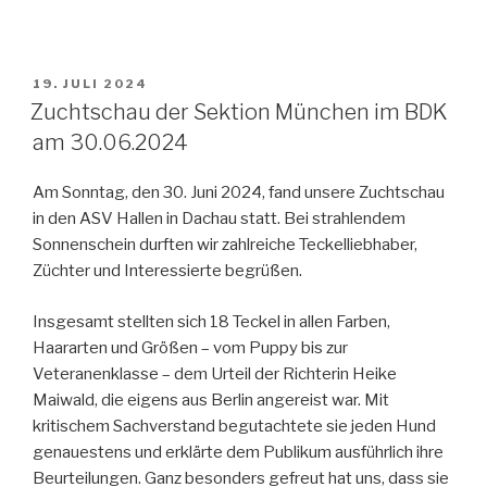
VERÖFFENTLICHT
19. JULI 2024
AM
Zuchtschau der Sektion München im BDK
am 30.06.2024
Am Sonntag, den 30. Juni 2024, fand unsere Zuchtschau
in den ASV Hallen in Dachau statt. Bei strahlendem
Sonnenschein durften wir zahlreiche Teckelliebhaber,
Züchter und Interessierte begrüßen.
Insgesamt stellten sich 18 Teckel in allen Farben,
Haararten und Größen – vom Puppy bis zur
Veteranenklasse – dem Urteil der Richterin Heike
Maiwald, die eigens aus Berlin angereist war. Mit
kritischem Sachverstand begutachtete sie jeden Hund
genauestens und erklärte dem Publikum ausführlich ihre
Beurteilungen. Ganz besonders gefreut hat uns, dass sie