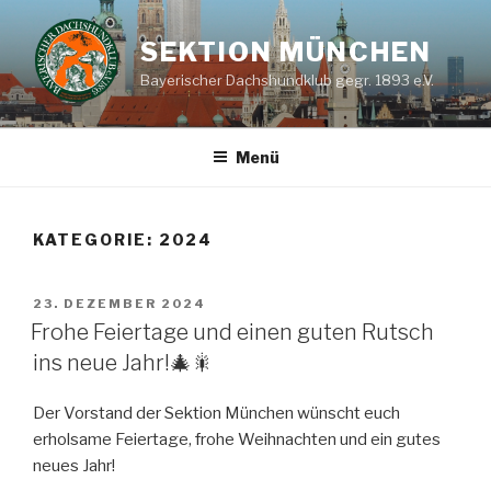
Zum
Inhalt
SEKTION MÜNCHEN
springen
Bayerischer Dachshundklub gegr. 1893 e.V.
Menü
KATEGORIE:
2024
VERÖFFENTLICHT
23. DEZEMBER 2024
AM
Frohe Feiertage und einen guten Rutsch
ins neue Jahr!🎄🎇
Der Vorstand der Sektion München wünscht euch
erholsame Feiertage, frohe Weihnachten und ein gutes
neues Jahr!