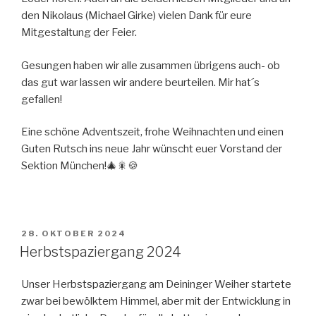
den Nikolaus (Michael Girke) vielen Dank für eure
Mitgestaltung der Feier.
Gesungen haben wir alle zusammen übrigens auch- ob
das gut war lassen wir andere beurteilen. Mir hat´s
gefallen!
Eine schöne Adventszeit, frohe Weihnachten und einen
Guten Rutsch ins neue Jahr wünscht euer Vorstand der
Sektion München!🎄🎇🍪
VERÖFFENTLICHT
28. OKTOBER 2024
AM
Herbstspaziergang 2024
Unser Herbstspaziergang am Deininger Weiher startete
zwar bei bewölktem Himmel, aber mit der Entwicklung in