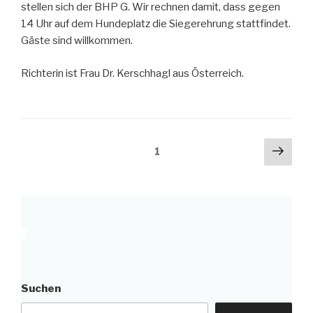
stellen sich der BHP G. Wir rechnen damit, dass gegen
14 Uhr auf dem Hundeplatz die Siegerehrung stattfindet.
Gäste sind willkommen.
Richterin ist Frau Dr. Kerschhagl aus Österreich.
Seitennummerierung
Näch
Seite
1
Seit
der
Beiträge
Suchen