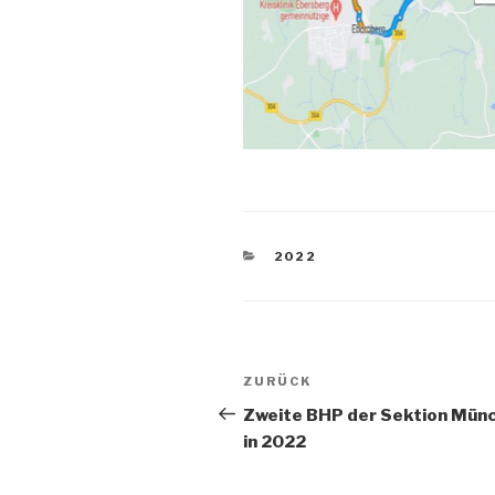
KATEGORIEN
2022
Beitragsnavigation
Vorheriger
ZURÜCK
Beitrag
Zweite BHP der Sektion Mün
in 2022