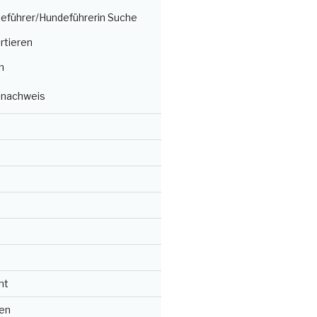
deführer/Hundeführerin Suche
rtieren
n
nachweis
ht
en