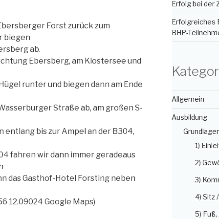
Erfolg bei der
Erfolgreiches 
Ebersberger Forst zurück zum
BHP-Teilnehm
r biegen
ersberg ab.
ichtung Ebersberg, am Klostersee und
Kategor
Hügel runter und biegen dann am Ende
Allgemein
Wasserburger Straße ab, am großen S-
Ausbildung
 entlang bis zur Ampel an der B304,
Grundlage
1) Einle
04 fahren wir dann immer geradeaus
2) Gew
h
nn das Gasthof-Hotel Forsting neben
3) Kom
4) Sitz 
56 12.09024 Google Maps)
5) Fuß