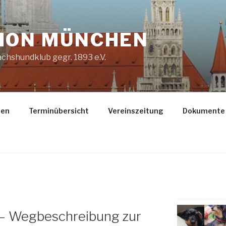
ION MÜNCHEN
chshundklub gegr. 1893 e.V.
gen
Terminübersicht
Vereinszeitung
Dokumente
– Wegbeschreibung zur