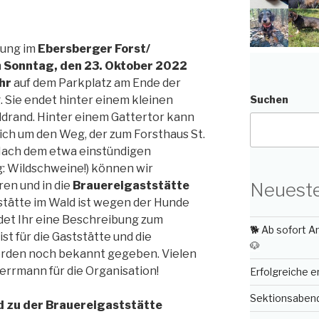
rung im
Ebersberger Forst/
m
Sonntag, den 23. Oktober 2022
hr
auf dem Parkplatz am Ende der
 Sie endet hinter einem kleinen
Suchen
drand. Hinter einem Gattertor kann
sich um den Weg, der zum Forsthaus St.
 Nach dem etwa einstündigen
: Wildschweine!) können wir
Neueste
en und in die
Brauereigaststätte
stätte im Wald ist wegen der Hunde
ndet Ihr eine Beschreibung zum
🐕 Ab sofort 
st für die Gaststätte und die
🐶
rden noch bekannt gegeben. Vielen
errmann für die Organisation!
Erfolgreiche 
Sektionsabend 
zu der Brauereigaststätte