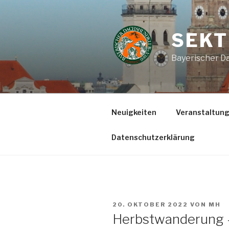
Zum
Inhalt
springen
SEKT
Bayerischer Da
Neuigkeiten
Veranstaltun
Datenschutzerklärung
VERÖFFENTLICHT
20. OKTOBER 2022
VON
MH
AM
Herbstwanderung 