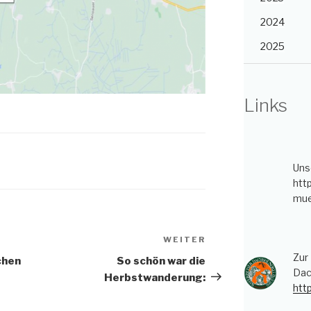
2024
2025
Links
Uns
htt
mue
WEITER
Nächster
Beitrag
Zur
chen
So schön war die
Dac
Herbstwanderung:
htt