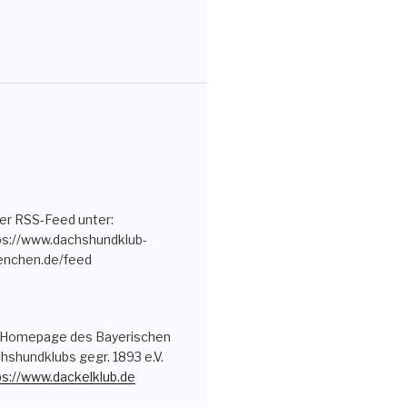
er RSS-Feed unter:
ps://www.dachshundklub-
nchen.de/feed
 Homepage des Bayerischen
hshundklubs gegr. 1893 e.V.
ps://www.dackelklub.de