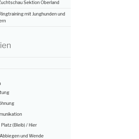
 Zuchtschau Sektion Oberland
Ringtraining mit Junghunden und
ern
ien
n
itung
öhnung
munikation
/ Platz (Bleib) / Hier
, Abbiegen und Wende